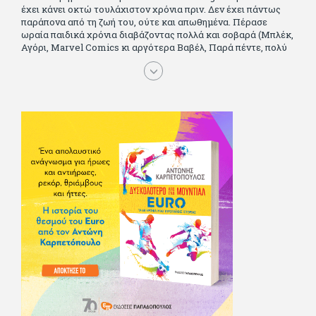
έχει κάνει οκτώ τουλάχιστον χρόνια πριν. Δεν έχει πάντως
παράπονα από τη ζωή του, ούτε και απωθημένα. Πέρασε
ωραία παιδικά χρόνια διαβάζοντας πολλά και σοβαρά (Μπλέκ,
Αγόρι, Μarvel Comics κι αργότερα Βαβέλ, Παρά πέντε, πολύ
Αλέξανδρο Δουμά και αρκετό Ιούλιο Βέρν πριν τον κερδίσουν
τα αστυνομικά), απέκτησε τους σωστούς φίλους κυρίως γιατί
του άρεσε να κάνει παρέα με μεγαλύτερους. Μεγαλώνοντας
σπούδασε, έζησε πολύ στο εξωτερικό, είδε εκατοντάδες
ταινίες κι έγραφε και στο περιοδικό Σινεμά, είχε κάποιες
αισθηματικές περιπέτειες που σκόρπισαν γέλιο στους φίλους
του - αν όχι και στον ίδιο. Πήγε στρατό κανονικά στα σύνορα
και διατήρησε μια καλή σχέση με την οικογένεια του, την
οποία αισθάνεται πως διάφορες φορές έφερε σε δύσκολη
θέση. Κείμενο με την υπογραφή του πρωτοδημοσιεύτηκε στο
Φίλαθλο το 1992. Επέστρεψε οριστικά στην Ελλάδα το 1998,
δούλεψε για πολλούς (αφού δυσκολεύεται να πει όχι), και
κάποιοι, αν όχι και όλοι, τον πλήρωσαν κι έμειναν και
ευχαριστημένοι από τη συνεργασία. Σήμερα πλέον εργάζεται
στον Sport Fm (όπου έχει κλείσει εικοσαετία) και στη
Sportday. Επαίρεται ότι λίγοι έχουν δει περισσότερο
ποδόσφαιρο από τον ίδιο και θεωρεί τον εαυτό του τυχερό
γιατί είναι μέλος της γενιάς που απόλαυσε τους μεγαλύτερους
σε όλα τα σπορ. Δεν είναι παντρεμένος, αλλά θαυμάζει όσους
βρίσκουν το κουράγιο να το κάνουν. Αντίθετα από πολλούς
φίλους του δεν πληρώνει διατροφές. Ελπίζει ότι δεν έχει