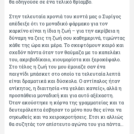
θα οδηγούσε σε ένα τελικό θρίαμβο.
Στην τελευταία χρονιά του κοντά μας ο Συρίγος
απέδειξε ότι το μοναδικό φάρμακο για τον
καρκίνο είναι η ίδια η ζωή – για την ακρίβεια η
δύναμη να ζεις τη ζωή σου καθημερινά, τιμώντας
κάθε της ώρα και μέρα. Το σκεφτόμουν καιρό και
σχεδόν πάντα όταν τον θαύμαζα με το καπελάκι
του, ακριβοδίκαιο, χιουμορίστα και ξεροκέφαλο.
Στο τέλος η ζωή του μου έμοιαζε σαν ένα
παιγνίδι μπάσκετ στο οποίο τα τελευταία λεπτά
είναι δραματικά και δύσκολα. Ο αντίπαλος ήταν
ανίκητος, η διαιτησία «να γελάει κανείς», αλλά η
προσπάθεια μοναδική και για αυτό αξέχαστη.
Όταν ακούστηκε η κόρνα της γραμματείας και τα
δευτερόλεπτα έσβησαν το μόνο που θες είναι να
σηκωθείς και να χειροκροτήσεις. Ετσι κι αλλιώς
θα συζητάς τον απίστευτο αγώνα του για πάντα…