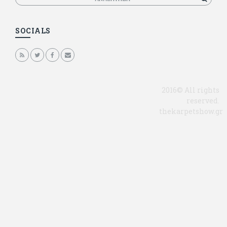
SOCIALS
2016© All rights
reserved.
thekarpetshow.gr