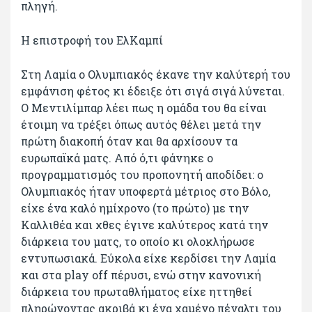
πληγή.
Η επιστροφή του ΕλΚαμπί
Στη Λαμία ο Ολυμπιακός έκανε την καλύτερή του
εμφάνιση φέτος κι έδειξε ότι σιγά σιγά λύνεται.
Ο Μεντιλίμπαρ λέει πως η ομάδα του θα είναι
έτοιμη να τρέξει όπως αυτός θέλει μετά την
πρώτη διακοπή όταν και θα αρχίσουν τα
ευρωπαϊκά ματς. Από ό,τι φάνηκε ο
προγραμματισμός του προπονητή αποδίδει: ο
Ολυμπιακός ήταν υποφερτά μέτριος στο Βόλο,
είχε ένα καλό ημίχρονο (το πρώτο) με την
Καλλιθέα και χθες έγινε καλύτερος κατά την
διάρκεια του ματς, το οποίο κι ολοκλήρωσε
εντυπωσιακά. Εύκολα είχε κερδίσει την Λαμία
και στα play off πέρυσι, ενώ στην κανονική
διάρκεια του πρωταθλήματος είχε ηττηθεί
πληρώνοντας ακριβά κι ένα χαμένο πέναλτι του