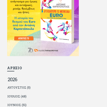
οποία αισθάνεται πως διάφορες φορές έφερε σε δύσκολη
θέση. Κείμενο με την υπογραφή του πρωτοδημοσιεύτηκε στο
Φίλαθλο το 1992. Επέστρεψε οριστικά στην Ελλάδα το 1998,
δούλεψε για πολλούς (αφού δυσκολεύεται να πει όχι), και
κάποιοι, αν όχι και όλοι, τον πλήρωσαν κι έμειναν και
ευχαριστημένοι από τη συνεργασία. Σήμερα πλέον εργάζεται
στον Sport Fm (όπου έχει κλείσει εικοσαετία) και στη
Sportday. Επαίρεται ότι λίγοι έχουν δει περισσότερο
ποδόσφαιρο από τον ίδιο και θεωρεί τον εαυτό του τυχερό
γιατί είναι μέλος της γενιάς που απόλαυσε τους μεγαλύτερους
σε όλα τα σπορ. Δεν είναι παντρεμένος, αλλά θαυμάζει όσους
βρίσκουν το κουράγιο να το κάνουν. Αντίθετα από πολλούς
φίλους του δεν πληρώνει διατροφές. Ελπίζει ότι δεν έχει
παιδιά. Απειλεί ότι θα γράφει όσο υπάρχουν άνθρωποι που
τον διαβάζουν, είτε συμφωνώντας είτε διαφωνώντας.
ΑΡΧΕΙΟ
2026
ΑΎΓΟΥΣΤΟΣ (5)
ΙΟΎΛΙΟΣ (48)
ΙΟΎΝΙΟΣ (51)