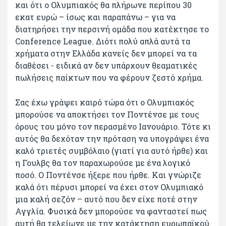
και ότι ο Ολυμπιακός θα πλήρωνε περίπου 30
εκατ ευρώ – ίσως και παραπάνω – για να
διατηρήσει την περσινή ομάδα που κατέκτησε το
Conference League. Διότι πολύ απλά αυτά τα
χρήματα στην Ελλάδα κανείς δεν μπορεί να τα
διαθέσει - ειδικά αν δεν υπάρχουν θεαματικές
πωλήσεις παίκτων που να φέρουν ζεστό χρήμα.
Σας έχω γράψει καιρό τώρα ότι ο Ολυμπιακός
μπορούσε να αποκτήσει τον Ποντένσε με τους
όρους του μόνο τον περασμένο Ιανουάριο. Τότε κι
αυτός θα δεχόταν την πρόταση να υπογράψει ένα
καλό τριετές συμβόλαιο (γιατί για αυτό ήρθε) και
η Γουλβς θα τον παραχωρούσε με ένα λογικό
ποσό. Ο Ποντένσε ήξερε που ήρθε. Και γνώριζε
καλά ότι πέρυσι μπορεί να έχει στον Ολυμπιακό
μια καλή σεζόν – αυτό που δεν είχε ποτέ στην
Αγγλία. Φυσικά δεν μπορούσε να φανταστεί πως
αυτή θα τελείωνε με την κατάκτηση ευρωπαϊκού