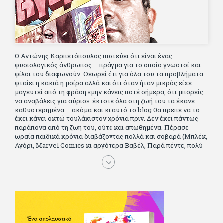
Ο Αντώνης Καρπετόπουλος πιστεύει ότι είναι ένας
φυσιολογικός άνθρωπος – πράγμα για το οποίο γνωστοί και
φίλοι του διαφωνούν. Θεωρεί ότι για όλα του τα προβλήματα
φταίει η κακιά η μοίρα αλλά και ότι όταν ήταν μικρός είχε
μαγευτεί από τη φράση «μην κάνεις ποτέ σήμερα, ότι μπορείς
να αναβάλεις για αύριο»: έκτοτε όλα στη ζωή του τα έκανε
καθυστερημένα – ακόμα και κι αυτό το blog θα πρεπε να το
έχει κάνει οκτώ τουλάχιστον χρόνια πριν. Δεν έχει πάντως
παράπονα από τη ζωή του, ούτε και απωθημένα. Πέρασε
ωραία παιδικά χρόνια διαβάζοντας πολλά και σοβαρά (Μπλέκ,
Αγόρι, Μarvel Comics κι αργότερα Βαβέλ, Παρά πέντε, πολύ
Αλέξανδρο Δουμά και αρκετό Ιούλιο Βέρν πριν τον κερδίσουν
τα αστυνομικά), απέκτησε τους σωστούς φίλους κυρίως γιατί
του άρεσε να κάνει παρέα με μεγαλύτερους. Μεγαλώνοντας
σπούδασε, έζησε πολύ στο εξωτερικό, είδε εκατοντάδες
ταινίες κι έγραφε και στο περιοδικό Σινεμά, είχε κάποιες
αισθηματικές περιπέτειες που σκόρπισαν γέλιο στους φίλους
του - αν όχι και στον ίδιο. Πήγε στρατό κανονικά στα σύνορα
και διατήρησε μια καλή σχέση με την οικογένεια του, την