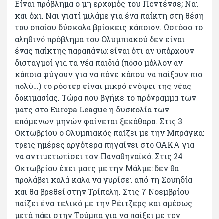
Είναι πρόβλημα ο μη ερχομός του Ποντένσε; Ναι
και όχι. Ναι γιατί μιλάμε για ένα παίκτη στη θέση
του οποίου δύσκολα βρίσκεις κάποιον. Ωστόσο το
αληθινό πρόβλημα του Ολυμπιακού δεν είναι
ένας παίκτης παραπάνω: είναι ότι αν υπάρχουν
δισταγμοί για τα νέα παιδιά (πόσο μάλλον αν
κάποια φύγουν για να πάνε κάπου να παίξουν πιο
πολύ…) το ρόστερ είναι μικρό ενόψει της νέας
δοκιμασίας. Τώρα που βγήκε το πρόγραμμα των
ματς στο Εuropa League η δυσκολία των
επόμενων μηνών φαίνεται ξεκάθαρα. Στις 3
Οκτωβρίου ο Ολυμπιακός παίζει με την Μπράγκα:
τρεις ημέρες αργότερα πηγαίνει στο ΟΑΚΑ για
να αντιμετωπίσει τον Παναθηναϊκό. Στις 24
Οκτωβρίου έχει ματς με την Μάλμε: δεν θα
προλάβει καλά καλά να γυρίσει από τη Σουηδία
και θα βρεθεί στην Τρίπολη. Στις 7 Νοεμβρίου
παίζει ένα τελικό με την Ρέιτζερς και αμέσως
μετά πάει στην Τούμπα για να παίξει με τον