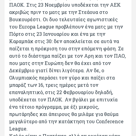
ΠΑΟΚ. Στις 23 Νοεμβρίου υποδέχεται την ΑΕΚ
ακριβώς πριν το ματς με την Στεάουα στο
Βουκουρέστι. Οι δυο τελευταίες αγωνιστικές
του Εuropa League προβλέπουν ένα ματς με την
Πόρτο στις 23 Ιανουαρίου και ένα με την
Καραμπάκ στις 30: δεν αποκλείεται σε αυτά να
παίζεται η πρόκριση του στην επόμενη φάση. Σε
αυτό το διάστημα παίζει με τον Αρη και τον ΠΑΟ,
που ματς στην Ευρώπη δεν θα έχει από τον
Δεκέμβριο γιατί δίνει λιγότερα. Αν δε, ο
Ολυμπιακός περάσει τον γύρο και παίξει στα
μπαράζ των 16, τρεις ημέρες μετά τον
επαναληπτικό, στις 22 Φεβρουαρίου δηλαδή,
υποδέχεται τον ΠΑΟΚ. Αν βγάλει με επιτυχία
ένα τέτοιο πρόγραμμα, με έξι μικρούς,
πρωτάρηδες και άπειρους θα μιλάμε για θαύμα
μεγαλύτερο από την κατάκτηση του Conference
League.
Καλός είναι ο Ποντένσε, αλλά αν ερχόταν μόνο