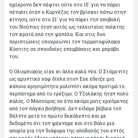
ημίχρονο δεν πέφτει ούτε στο 15΄ για να πάρει
πέναλτι όταν ο Κορνέζος τον βρίσκει πάνω στην
κίνηση, ούτε στο 31΄ για να πάρει την αποβολή
του Νούνιες όταν αυτός ως τελευταίος παίκτης
τον κρατά από την φανέλα. Και στις δυο
περιπτώσεις υποχρεώνει τον τερματοφύλακα
Κόστιτς σε σπουδαίες επεμβάσεις και μπράβο
του.
Ο Ολυμπιακός είχε κι άλλα καλά νέα. Ο Στάμενιτς
ως αμυντικό χαφ δίπλα στον Εσε έδειξε μια
κάποια χρησιμότητα μολονότι ακόμα προτιμά το
περπάτημα από το τρέξιμο. Ο Τζολάκης ήταν πολύ
καλός. Ο Μασούρας σε ένα ακόμα ματς ερχόμενος
από τον πάγκο βοήθησε. Δεν είδαμε βέβαια τον
Βέλντε μετά το πρώτο δεκάλεπτο και με
δεδομένο ότι τον ψάχναμε και στο Βόλο μια
απορία για την διάφορα της απόδοσής του εντός
και εκτός έδρας υπάρχει: πάντως πέρσι διαφορά