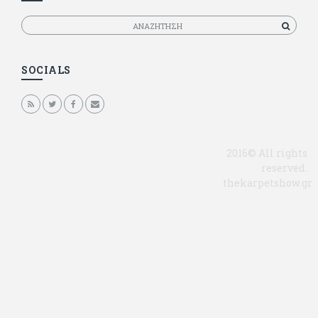
Αναζητηση
SOCIALS
2016© All rights
reserved.
thekarpetshow.gr