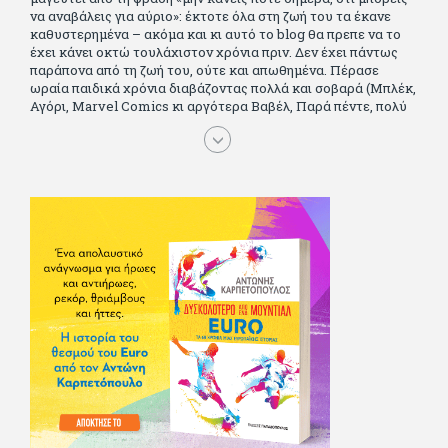
να αναβάλεις για αύριο»: έκτοτε όλα στη ζωή του τα έκανε
καθυστερημένα – ακόμα και κι αυτό το blog θα πρεπε να το
έχει κάνει οκτώ τουλάχιστον χρόνια πριν. Δεν έχει πάντως
παράπονα από τη ζωή του, ούτε και απωθημένα. Πέρασε
ωραία παιδικά χρόνια διαβάζοντας πολλά και σοβαρά (Μπλέκ,
Αγόρι, Μarvel Comics κι αργότερα Βαβέλ, Παρά πέντε, πολύ
Αλέξανδρο Δουμά και αρκετό Ιούλιο Βέρν πριν τον κερδίσουν
τα αστυνομικά), απέκτησε τους σωστούς φίλους κυρίως γιατί
του άρεσε να κάνει παρέα με μεγαλύτερους. Μεγαλώνοντας
σπούδασε, έζησε πολύ στο εξωτερικό, είδε εκατοντάδες
ταινίες κι έγραφε και στο περιοδικό Σινεμά, είχε κάποιες
αισθηματικές περιπέτειες που σκόρπισαν γέλιο στους φίλους
του - αν όχι και στον ίδιο. Πήγε στρατό κανονικά στα σύνορα
και διατήρησε μια καλή σχέση με την οικογένεια του, την
οποία αισθάνεται πως διάφορες φορές έφερε σε δύσκολη
θέση. Κείμενο με την υπογραφή του πρωτοδημοσιεύτηκε στο
Φίλαθλο το 1992. Επέστρεψε οριστικά στην Ελλάδα το 1998,
δούλεψε για πολλούς (αφού δυσκολεύεται να πει όχι), και
κάποιοι, αν όχι και όλοι, τον πλήρωσαν κι έμειναν και
ευχαριστημένοι από τη συνεργασία. Σήμερα πλέον εργάζεται
στον Sport Fm (όπου έχει κλείσει εικοσαετία) και στη
Sportday. Επαίρεται ότι λίγοι έχουν δει περισσότερο
ποδόσφαιρο από τον ίδιο και θεωρεί τον εαυτό του τυχερό
γιατί είναι μέλος της γενιάς που απόλαυσε τους μεγαλύτερους
σε όλα τα σπορ. Δεν είναι παντρεμένος, αλλά θαυμάζει όσους