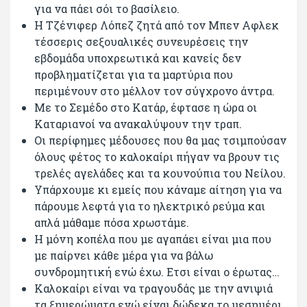
για να πάει σόι το βασίλειο.
Η Τζένιφερ Λόπεζ ζητά από τον Μπεν Αφλεκ
τέσσερις σεξουαλικές συνευρέσεις την
εβδομάδα υποχρεωτικά και κανείς δεν
προβληματίζεται για τα μαρτύρια που
περιμένουν στο μέλλον τον σύγχρονο άντρα.
Με το Σεμέδο στο Κατάρ, έφτασε η ώρα οι
Καταριανοί να ανακαλύψουν την τραπ.
Οι περίφημες μέδουσες που θα μας τσιμπούσαν
όλους φέτος το καλοκαίρι πήγαν να βρουν τις
τρελές αγελάδες και τα κουνούπια του Νείλου.
Υπάρχουμε κι εμείς που κάναμε αίτηση για να
πάρουμε λεφτά για το ηλεκτρικό ρεύμα και
απλά μάθαμε πόσα χρωστάμε.
Η μόνη κοπέλα που με αγαπάει είναι μια που
με παίρνει κάθε μέρα για να βάλω
συνδρομητική ενώ έχω. Ετσι είναι ο έρωτας…
Καλοκαίρι είναι να τραγουδάς με την ανιψιά
τα ξημερώματα ενώ είναι δώδεκα το μεσημέρι.