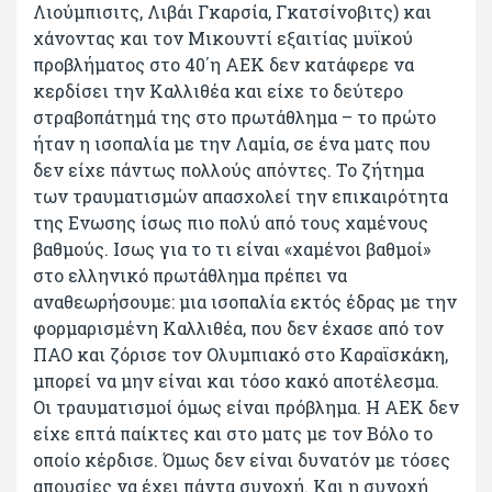
Λιούμπισιτς, Λιβάι Γκαρσία, Γκατσίνοβιτς) και
χάνοντας και τον Μικουντί εξαιτίας μυϊκού
προβλήματος στο 40΄η ΑΕΚ δεν κατάφερε να
κερδίσει την Καλλιθέα και είχε το δεύτερο
στραβοπάτημά της στο πρωτάθλημα – το πρώτο
ήταν η ισοπαλία με την Λαμία, σε ένα ματς που
δεν είχε πάντως πολλούς απόντες. Το ζήτημα
των τραυματισμών απασχολεί την επικαιρότητα
της Ενωσης ίσως πιο πολύ από τους χαμένους
βαθμούς. Ισως για το τι είναι «χαμένοι βαθμοί»
στο ελληνικό πρωτάθλημα πρέπει να
αναθεωρήσουμε: μια ισοπαλία εκτός έδρας με την
φορμαρισμένη Καλλιθέα, που δεν έχασε από τον
ΠΑΟ και ζόρισε τον Ολυμπιακό στο Καραϊσκάκη,
μπορεί να μην είναι και τόσο κακό αποτέλεσμα.
Οι τραυματισμοί όμως είναι πρόβλημα. Η ΑΕΚ δεν
είχε επτά παίκτες και στο ματς με τον Βόλο το
οποίο κέρδισε. Όμως δεν είναι δυνατόν με τόσες
απουσίες να έχει πάντα συνοχή. Και η συνοχή