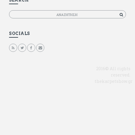
Αναζητηση
SOCIALS
2016© All rights
reserved.
thekarpetshow.gr