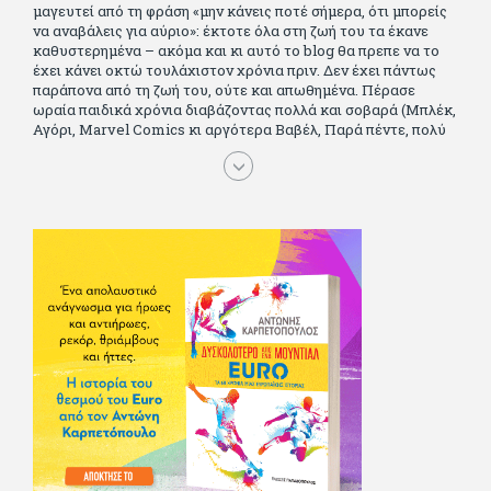
μαγευτεί από τη φράση «μην κάνεις ποτέ σήμερα, ότι μπορείς
να αναβάλεις για αύριο»: έκτοτε όλα στη ζωή του τα έκανε
καθυστερημένα – ακόμα και κι αυτό το blog θα πρεπε να το
έχει κάνει οκτώ τουλάχιστον χρόνια πριν. Δεν έχει πάντως
παράπονα από τη ζωή του, ούτε και απωθημένα. Πέρασε
ωραία παιδικά χρόνια διαβάζοντας πολλά και σοβαρά (Μπλέκ,
Αγόρι, Μarvel Comics κι αργότερα Βαβέλ, Παρά πέντε, πολύ
Αλέξανδρο Δουμά και αρκετό Ιούλιο Βέρν πριν τον κερδίσουν
τα αστυνομικά), απέκτησε τους σωστούς φίλους κυρίως γιατί
του άρεσε να κάνει παρέα με μεγαλύτερους. Μεγαλώνοντας
σπούδασε, έζησε πολύ στο εξωτερικό, είδε εκατοντάδες
ταινίες κι έγραφε και στο περιοδικό Σινεμά, είχε κάποιες
αισθηματικές περιπέτειες που σκόρπισαν γέλιο στους φίλους
του - αν όχι και στον ίδιο. Πήγε στρατό κανονικά στα σύνορα
και διατήρησε μια καλή σχέση με την οικογένεια του, την
οποία αισθάνεται πως διάφορες φορές έφερε σε δύσκολη
θέση. Κείμενο με την υπογραφή του πρωτοδημοσιεύτηκε στο
Φίλαθλο το 1992. Επέστρεψε οριστικά στην Ελλάδα το 1998,
δούλεψε για πολλούς (αφού δυσκολεύεται να πει όχι), και
κάποιοι, αν όχι και όλοι, τον πλήρωσαν κι έμειναν και
ευχαριστημένοι από τη συνεργασία. Σήμερα πλέον εργάζεται
στον Sport Fm (όπου έχει κλείσει εικοσαετία) και στη
Sportday. Επαίρεται ότι λίγοι έχουν δει περισσότερο
ποδόσφαιρο από τον ίδιο και θεωρεί τον εαυτό του τυχερό
γιατί είναι μέλος της γενιάς που απόλαυσε τους μεγαλύτερους