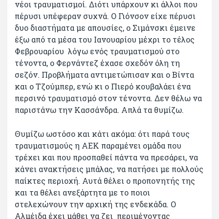
νέοι τραυματισμοί. Διότι υπάρχουν κι άλλοι που
πέρυσι υπέφεραν συχνά. Ο Γιόνσον είχε πέρυσι
δυο διαστήματα με απουσίες, ο Σιμάνσκι έμεινε
έξω από τα μέσα του Ιανουαρίου μέχρι το τέλος
Φεβρουαρίου λόγω ενός τραυματισμού στο
τένοντα, ο Φερνάντεζ έχασε σχεδόν όλη τη
σεζόν. Προβλήματα αντιμετώπισαν και ο Βίντα
και ο Τζούμπερ, ενώ κι ο Πιερό κουβαλάει ένα
περσινό τραυματισμό στον τένοντα. Δεν θέλω να
παριστάνω την Κασσάνδρα. Απλά τα θυμίζω.
Θυμίζω ωστόσο και κάτι ακόμα: ότι παρά τους
τραυματισμούς η ΑΕΚ παραμένει ομάδα που
τρέχει και που προσπαθεί πάντα να πρεσάρει, να
κάνει ανακτήσεις μπάλας, να πατήσει με πολλούς
παίκτες περιοχή. Αυτά θέλει ο προπονητής της
και τα θέλει ανεξάρτητα με το ποιοι
στελεχώνουν την αρχική της ενδεκάδα. Ο
Αλμέιδα έχει μάθει να ζει περιμένοντας