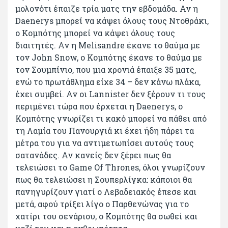
μολονότι έπαιζε τρία ματς την εβδομάδα. Αν η
Daenerys μπορεί να κάψει όλους τους Ντοθράκι,
ο Κομπότης μπορεί να κάψει όλους τους
διαιτητές. Αν η Μelisandre έκανε το θαύμα με
τον John Snow, ο Κομπότης έκανε το θαύμα με
τον Σουμπίνιο, που μια χρονιά έπαιξε 35 ματς,
ενώ το πρωτάθλημα είχε 34 – δεν κάνω πλάκα,
έχει συμβεί. Αν οι Lannister δεν ξέρουν τι τους
περιμένει τώρα που έρχεται η Daenerys, ο
Κομπότης γνωρίζει τι κακό μπορεί να πάθει από
τη Λαμία του Πανουργιά κι έχει ήδη πάρει τα
μέτρα του για να αντιμετωπίσει αυτούς τους
σατανάδες. Αν κανείς δεν ξέρει πως θα
τελειώσει το Game Of Thrones, όλοι γνωρίζουν
πως θα τελειώσει η Σουπερλίγκα: κάποιοι θα
πανηγυρίζουν γιατί ο Λεβαδειακός έπεσε και
μετά, αφού τρίξει λίγο ο Παρθενώνας για το
χατίρι του σενάριου, ο Κομπότης θα σωθεί και