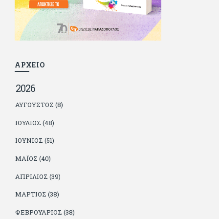
γιατί είναι μέλος της γενιάς που απόλαυσε τους μεγαλύτερους
σε όλα τα σπορ. Δεν είναι παντρεμένος, αλλά θαυμάζει όσους
βρίσκουν το κουράγιο να το κάνουν. Αντίθετα από πολλούς
φίλους του δεν πληρώνει διατροφές. Ελπίζει ότι δεν έχει
παιδιά. Απειλεί ότι θα γράφει όσο υπάρχουν άνθρωποι που
τον διαβάζουν, είτε συμφωνώντας είτε διαφωνώντας.
ΑΡΧΕΙΟ
2026
ΑΎΓΟΥΣΤΟΣ (8)
ΙΟΎΛΙΟΣ (48)
ΙΟΎΝΙΟΣ (51)
ΜΆΙΟΣ (40)
ΑΠΡΊΛΙΟΣ (39)
ΜΆΡΤΙΟΣ (38)
ΦΕΒΡΟΥΆΡΙΟΣ (38)