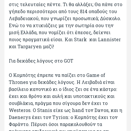
στις τελευταίες πέντε. Τι θα αλλάξει; Θα πάνε στο
γήπεδο περισσότεροι από τους 814 οπαδούς του
Λεβαδειακού, που γνωρίζει προσωπικά; Δύσκολο.
Ενώ το να χτικιάζεις με την σωτηρία σου την
μισή Ελλάδα, που νομίζει ότι έπεσες, δείχνει
ποιος πραγματικά είσαι. Και Stark και Lannister
και Targaryen μαζί!
Για δεκάδες λόγους στο GOT
Ο Κομπότης έπρεπε να παίζει στο Game of
Thrones για δεκάδες λόγους. Η Λειβαδιά είναι
βασίλειο κανονικό κι ο ίδιος ζει σε ένα κάστρο:
έχει και θρόνο και αυλή και υποτακτικούς και
σουβλάκια, πράγμα που σίγουρα δεν έχει το
Westeros. Ο Stanis είχε ως hand τον Davos, και η
Daenerys έχει τον Τyrion: ο Κομπότης έχει τον
Φαράντο. Πέρυσι όσοι παρακολουθούν τα