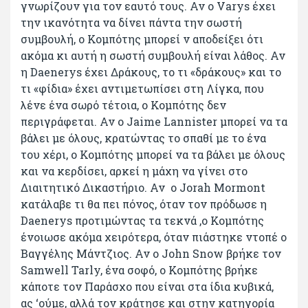
γνωρίζουν για τον εαυτό τους. Αν ο Varys έχει
την ικανότητα να δίνει πάντα την σωστή
συμβουλή, ο Κομπότης μπορεί ν αποδείξει ότι
ακόμα κι αυτή η σωστή συμβουλή είναι λάθος. Αν
η Daenerys έχει Δράκους, το τι «δράκους» και το
τι «φίδια» έχει αντιμετωπίσει στη Λίγκα, που
λένε ένα σωρό τέτοια, ο Κομπότης δεν
περιγράφεται. Αν ο Jaime Lannister μπορεί να τα
βάλει με όλους, κρατώντας το σπαθί με το ένα
του χέρι, ο Κομπότης μπορεί να τα βάλει με όλους
και να κερδίσει, αρκεί η μάχη να γίνει στο
Διαιτητικό Δικαστήριο. Αν ο Jorah Mormont
κατάλαβε τι θα πει πόνος, όταν τον πρόδωσε η
Daenerys προτιμώντας τα τεκνά ,ο Κομπότης
ένοιωσε ακόμα χειρότερα, όταν πιάστηκε ντοπέ ο
Βαγγέλης Μάντζιος. Αν ο John Snow βρήκε τον
Samwell Tarly, ένα σοφό, ο Κομπότης βρήκε
κάποτε τον Παράσχο που είναι στα ίδια κυβικά,
ας ‘ούμε, αλλά τον κράτησε και στην κατηγορία