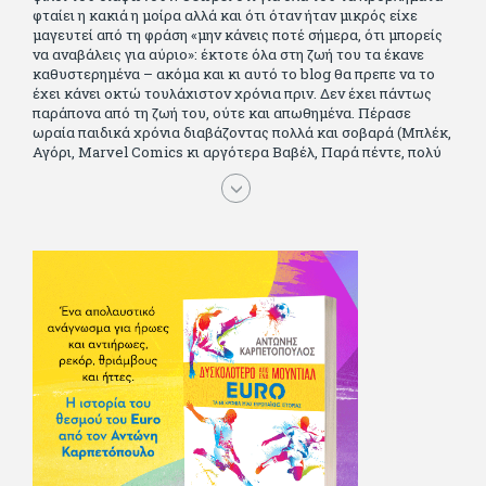
φταίει η κακιά η μοίρα αλλά και ότι όταν ήταν μικρός είχε
μαγευτεί από τη φράση «μην κάνεις ποτέ σήμερα, ότι μπορείς
να αναβάλεις για αύριο»: έκτοτε όλα στη ζωή του τα έκανε
καθυστερημένα – ακόμα και κι αυτό το blog θα πρεπε να το
έχει κάνει οκτώ τουλάχιστον χρόνια πριν. Δεν έχει πάντως
παράπονα από τη ζωή του, ούτε και απωθημένα. Πέρασε
ωραία παιδικά χρόνια διαβάζοντας πολλά και σοβαρά (Μπλέκ,
Αγόρι, Μarvel Comics κι αργότερα Βαβέλ, Παρά πέντε, πολύ
Αλέξανδρο Δουμά και αρκετό Ιούλιο Βέρν πριν τον κερδίσουν
τα αστυνομικά), απέκτησε τους σωστούς φίλους κυρίως γιατί
του άρεσε να κάνει παρέα με μεγαλύτερους. Μεγαλώνοντας
σπούδασε, έζησε πολύ στο εξωτερικό, είδε εκατοντάδες
ταινίες κι έγραφε και στο περιοδικό Σινεμά, είχε κάποιες
αισθηματικές περιπέτειες που σκόρπισαν γέλιο στους φίλους
του - αν όχι και στον ίδιο. Πήγε στρατό κανονικά στα σύνορα
και διατήρησε μια καλή σχέση με την οικογένεια του, την
οποία αισθάνεται πως διάφορες φορές έφερε σε δύσκολη
θέση. Κείμενο με την υπογραφή του πρωτοδημοσιεύτηκε στο
Φίλαθλο το 1992. Επέστρεψε οριστικά στην Ελλάδα το 1998,
δούλεψε για πολλούς (αφού δυσκολεύεται να πει όχι), και
κάποιοι, αν όχι και όλοι, τον πλήρωσαν κι έμειναν και
ευχαριστημένοι από τη συνεργασία. Σήμερα πλέον εργάζεται
στον Sport Fm (όπου έχει κλείσει εικοσαετία) και στη
Sportday. Επαίρεται ότι λίγοι έχουν δει περισσότερο
ποδόσφαιρο από τον ίδιο και θεωρεί τον εαυτό του τυχερό