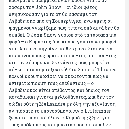
πράγματα επιδερμικά αγωνιούσαν για το αν
χάσαμε τον John Snow – οι ίδιοι φέτος
ανησυχούσαν για το αν θα χάσουμε τον
Λεβαδειακό από τη Σουπερλίγκα, ενώ εμείς οι
ψαγμένοι γνωρίζαμε πως τίποτα από αυτά δεν θα
συμβεί. Ο John Snow γύρισε από τα τάρταρα μια
φορά – ο Κομπότης δυο κι άμα γουστάρει μπορεί
για πλάκα να πηγαίνει κάθε χρόνο, έτσι για να
πικραίνει όσους αρχικά χαίρονται, πιστεύοντας
ότι τον χάσαμε και ξεχνώντας πως μπορεί να
κάνει τα τάρταρα εξοχικό! Στο Game of Thrones
πολλοί έχουν αρχίσει να σκέφτονται πως θα
αντιμετωπίσουν τους απέθαντους – ο
Λεβαδειακός είναι απέθαντος και όποιος τον
καταδιώκει γίνεται μελλοθάνατος, και δεν τον
σώζει ούτε η Μelisandre με όλη την εξυγίανση,
αν πιάσατε το υπονοούμενο. Αν ο Litllefinger
ξέρει τα μυστικά όλων, ο Κομπότης ξέρει για
τους υπόλοιπους και μυστικά που οι ίδιοι δεν