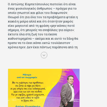
Ο Αντώνης Καρπετόπουλος πιστεύει ότι είναι
ένας φυσιολογικός άνθρωπος – πράγμα για το
οποίο γνωστοί και φίλοι του διαφωνούν.
Θεωρεί ότι για όλα του τα προβλήματα φταίει η
κακιά η μοίρα αλλά και ότι όταν ήταν μικρός
είχε μαγευτεί από τη φράση «μην κάνεις ποτέ
σήμερα, ότι μπορείς να αναβάλεις για αύριο»:
έκτοτε όλα στη ζωή του τα έκανε
καθυστερημένα – ακόμα και κι αυτό το blog θα
πρεπε να το έχει κάνει οκτώ τουλάχιστον
χρόνια πριν. Δεν έχει πάντως παράπονα από τη
ζωή του, ούτε και απωθημένα. Πέρασε ωραία
παιδικά χρόνια διαβάζοντας πολλά και σοβαρά
(Μπλέκ, Αγόρι, Μarvel Comics κι αργότερα
Βαβέλ, Παρά πέντε, πολύ Αλέξανδρο Δουμά και
αρκετό Ιούλιο Βέρν πριν τον κερδίσουν τα
αστυνομικά), απέκτησε τους σωστούς φίλους
κυρίως γιατί του άρεσε να κάνει παρέα με
μεγαλύτερους. Μεγαλώνοντας σπούδασε, έζησε
πολύ στο εξωτερικό, είδε εκατοντάδες ταινίες
κι έγραφε και στο περιοδικό Σινεμά, είχε
κάποιες αισθηματικές περιπέτειες που
σκόρπισαν γέλιο στους φίλους του - αν όχι και
στον ίδιο. Πήγε στρατό κανονικά στα σύνορα