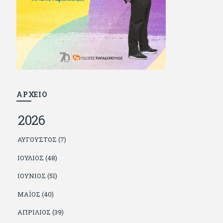
και διατήρησε μια καλή σχέση με την οικογένεια
του, την οποία αισθάνεται πως διάφορες φορές
έφερε σε δύσκολη θέση. Κείμενο με την
υπογραφή του πρωτοδημοσιεύτηκε στο
Φίλαθλο το 1992. Επέστρεψε οριστικά στην
Ελλάδα το 1998, δούλεψε για πολλούς (αφού
δυσκολεύεται να πει όχι), και κάποιοι, αν όχι και
όλοι, τον πλήρωσαν κι έμειναν και
ευχαριστημένοι από τη συνεργασία. Σήμερα
πλέον εργάζεται στον Sport Fm (όπου έχει
κλείσει εικοσαετία) και στη Sportday. Επαίρεται
ΑΡΧΕΙΟ
ότι λίγοι έχουν δει περισσότερο ποδόσφαιρο
από τον ίδιο και θεωρεί τον εαυτό του τυχερό
2026
γιατί είναι μέλος της γενιάς που απόλαυσε τους
μεγαλύτερους σε όλα τα σπορ. Δεν είναι
παντρεμένος, αλλά θαυμάζει όσους βρίσκουν το
ΑΎΓΟΥΣΤΟΣ (7)
κουράγιο να το κάνουν. Αντίθετα από πολλούς
φίλους του δεν πληρώνει διατροφές. Ελπίζει ότι
ΙΟΎΛΙΟΣ (48)
δεν έχει παιδιά. Απειλεί ότι θα γράφει όσο
υπάρχουν άνθρωποι που τον διαβάζουν, είτε
ΙΟΎΝΙΟΣ (51)
συμφωνώντας είτε διαφωνώντας.
ΜΆΙΟΣ (40)
ΑΠΡΊΛΙΟΣ (39)