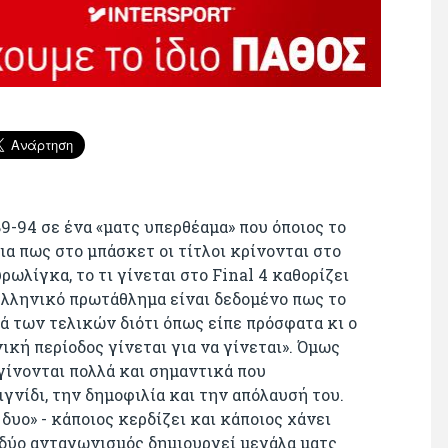
9-94 σε ένα «ματς υπερθέαμα» που όποιος το
εια πως στο μπάσκετ οι τίτλοι κρίνονται στο
ρωλίγκα, το τι γίνεται στο Final 4 καθορίζει
 ελληνικό πρωτάθλημα είναι δεδομένο πως το
ρά των τελικών διότι όπως είπε πρόσφατα κι ο
κή περίοδος γίνεται για να γίνεται». Όμως
 γίνονται πολλά και σημαντικά που
ιγνίδι, την δημοφιλία και την απόλαυσή του.
δυο» - κάποιος κερδίζει και κάποιος χάνει
δύο ανταγωνισμός δημιουργεί μεγάλα ματς