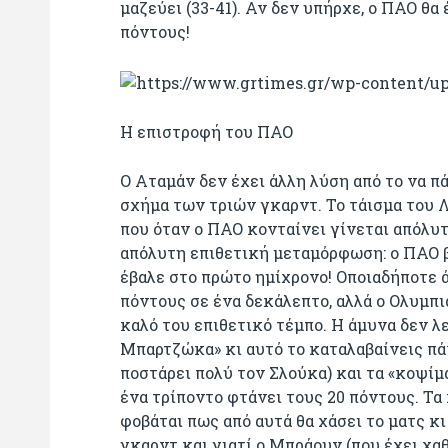
μαζεύει (33-41). Αν δεν υπήρχε, ο ΠΑΟ θα
πόντους!
Η επιστροφή του ΠΑΟ
Ο Αταμάν δεν έχει άλλη λύση από το να π
σχήμα των τριών γκαρντ. Το τάισμα του Λ
που όταν ο ΠΑΟ κονταίνει γίνεται απόλυ
απόλυτη επιθετική μεταμόρφωση: ο ΠΑΟ β
έβαλε στο πρώτο ημίχρονο! Οποιαδήποτε άλ
πόντους σε ένα δεκάλεπτο, αλλά ο Ολυμπι
καλό του επιθετικό τέμπο. Η άμυνα δεν λ
Μπαρτζώκα» κι αυτό το καταλαβαίνεις πάν
ποστάρει πολύ τον Σλούκα) και τα «κοψίμ
ένα τρίποντο φτάνει τους 20 πόντους. Τα
φοβάται πως από αυτά θα χάσει το ματς κι
γκαρντ και γιατί ο Μπράουν (που έχει χαθ