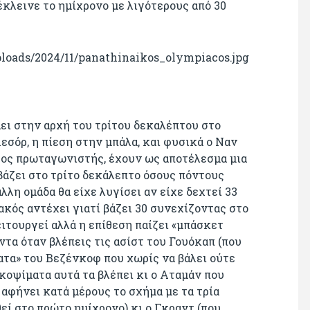
 έκλεινε το ημίχρονο με λιγότερους από 30
άει στην αρχή του τρίτου δεκαλέπτου στο
εσόρ, η πίεση στην μπάλα, και φυσικά ο Ναν
τος πρωταγωνιστής, έχουν ως αποτέλεσμα μια
άζει στο τρίτο δεκάλεπτο όσους πόντους
λη ομάδα θα είχε λυγίσει αν είχε δεχτεί 33
ακός αντέχει γιατί βάζει 30 συνεχίζοντας στο
ειτουργεί αλλά η επίθεση παίζει «μπάσκετ
τα όταν βλέπεις τις ασίστ του Γουόκαπ (που
ατα» του Βεζένκοφ που χωρίς να βάλει ούτε
 κοψίματα αυτά τα βλέπει κι ο Αταμάν που
 αφήνει κατά μέρους το σχήμα με τα τρία
εί στο πρώτο ημίχρονο) κι ο Γκραντ (που