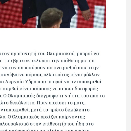
στον προπονητή του Ολυμπιακού: μπορεί να
 να του βραχυκυκλώσει την επίθεση με μια
υ να τον παρασύρουν σε ένα ρυθμό που στην
 συνέβαινε πέρυσι, αλλά φέτος είναι μάλλον
ια Λερναία Υδρα που μπορεί να ανταποκριθεί
 συμβεί είναι κάποιος να πιάσει δυο φορές
. Ο Ολυμπιακός διέγραψε την ήττα του από το
ώτο δεκάλεπτο. Πριν αρχίσει το ματς,
νταποκριθεί, μετά το πρώτο δεκάλεπτο
λά. Ο Ολυμπιακός αρχίζει παίρνοντας
με πλουραλισμό στην επίθεση (όπου ήδη στο
κοί σκόρερς) και αν κλείνει την πρώτη