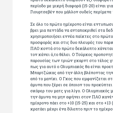
περίοδο με μικρή διαφορά (15-20) είναι γ
Γιουρτσεβέν που μάλλον ουδείς περίμενε 
Σε όλο το πρώτο ημίχρονο είναι εντυπωσ
βρει μια πεντάδα να ανταποκριθεί στα δε
χρησιμοποιήσει εννέα παίκτες στο πρώτο
προσφοράς και στις δυο πλευρές του παρκ
ΠΑΟ κοντά στο πρώτο δεκάλεπτο χάνεται 
τον κάνει ό,το θέλει. Ο Τούρκος προπονητ
παρουσίας των τριών γκαρντ στο τέλος γ
πως για αυτό ο Ολυμπιακός θα είναι προε
Μπαρτζώκας από την άλλη βλέποντας την
από το μανίκι. Ο Γκος που εμφανίζεται στ
άμυνα που ξέρει σε όποιον του προκύπτει 
σκόρερ του ματς για λίγο. Ο Ολυμπιακός 
την άμυνα να μην αφήνει στον ΠΑΟ κανέν
ημίχρονο πάει στο +10 (15-25) και στο +13 
κρατάει μέχρι ένα δίλεπτο πριν το ημίχρ