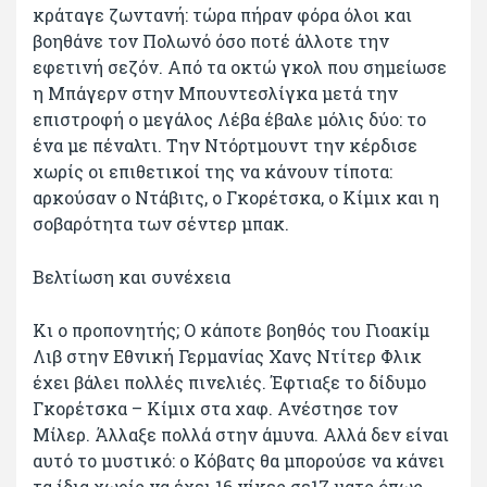
κράταγε ζωντανή: τώρα πήραν φόρα όλοι και
βοηθάνε τον Πολωνό όσο ποτέ άλλοτε την
εφετινή σεζόν. Από τα οκτώ γκολ που σημείωσε
η Μπάγερν στην Μπουντεσλίγκα μετά την
επιστροφή ο μεγάλος Λέβα έβαλε μόλις δύο: το
ένα με πέναλτι. Την Ντόρτμουντ την κέρδισε
χωρίς οι επιθετικοί της να κάνουν τίποτα:
αρκούσαν ο Ντάβιτς, ο Γκορέτσκα, ο Κίμιχ και η
σοβαρότητα των σέντερ μπακ.
Βελτίωση και συνέχεια
Κι ο προπονητής; Ο κάποτε βοηθός του Γιοακίμ
Λιβ στην Εθνική Γερμανίας Χανς Ντίτερ Φλικ
έχει βάλει πολλές πινελιές. Έφτιαξε το δίδυμο
Γκορέτσκα – Κίμιχ στα χαφ. Ανέστησε τον
Μίλερ. Άλλαξε πολλά στην άμυνα. Αλλά δεν είναι
αυτό το μυστικό: ο Κόβατς θα μπορούσε να κάνει
τα ίδια χωρίς να έχει 16 νίκες σε17 ματς όπως