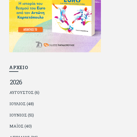
κάποιοι, αν όχι και όλοι, τον πλήρωσαν κι έμειναν και
ευχαριστημένοι από τη συνεργασία. Σήμερα πλέον εργάζεται
στον Sport Fm (όπου έχει κλείσει εικοσαετία) και στη
Sportday. Επαίρεται ότι λίγοι έχουν δει περισσότερο
ποδόσφαιρο από τον ίδιο και θεωρεί τον εαυτό του τυχερό
γιατί είναι μέλος της γενιάς που απόλαυσε τους μεγαλύτερους
σε όλα τα σπορ. Δεν είναι παντρεμένος, αλλά θαυμάζει όσους
βρίσκουν το κουράγιο να το κάνουν. Αντίθετα από πολλούς
φίλους του δεν πληρώνει διατροφές. Ελπίζει ότι δεν έχει
παιδιά. Απειλεί ότι θα γράφει όσο υπάρχουν άνθρωποι που
τον διαβάζουν, είτε συμφωνώντας είτε διαφωνώντας.
ΑΡΧΕΙΟ
2026
ΑΎΓΟΥΣΤΟΣ (6)
ΙΟΎΛΙΟΣ (48)
ΙΟΎΝΙΟΣ (51)
ΜΆΙΟΣ (40)