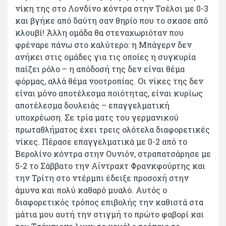
νίκη της στο Λονδίνο κόντρα στην Τσέλσι με 0-3
και βγήκε από δαύτη σαν θηρίο που το σκασε από
κλουβί! Άλλη ομάδα θα στεναχωριόταν που
φρέναρε πάνω στο καλύτερο: η Μπάγερν δεν
ανήκει στις ομάδες για τις οποίες η συγκυρία
παίζει ρόλο – η απόδοσή της δεν είναι θέμα
φόρμας, αλλά θέμα νοοτροπίας. Οι νίκες της δεν
είναι μόνο αποτέλεσμα ποιότητας, είναι κυρίως
αποτέλεσμα δουλειάς – επαγγελματική
υποχρέωση. Σε τρία ματς του γερμανικού
πρωταθλήματος έχει τρεις ολότελα διαφορετικές
νίκες. Πέρασε επαγγελματικά με 0-2 από το
Βερολίνο κόντρα στην Ουνιόν, στραπατσάρησε με
5-2 το Σάββατο την Αϊντραχτ Φρανκφούρτης και
την Τρίτη στο ντέρμπι έδειξε προσοχή στην
άμυνα και πολύ καθαρό μυαλό. Αυτός ο
διαφορετικός τρόπος επιβολής την καθιστά στα
μάτια μου αυτή την στιγμή το πρώτο φαβορί και