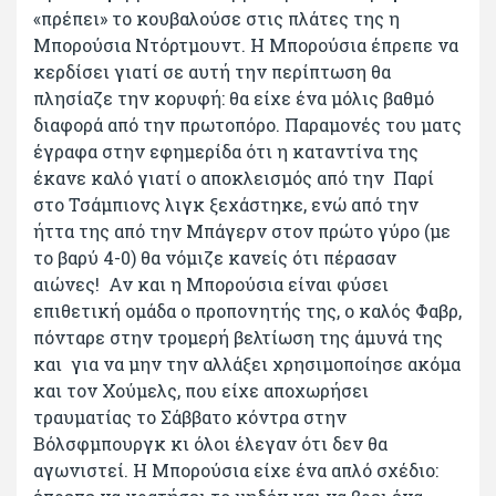
«πρέπει» το κουβαλούσε στις πλάτες της η
Μπορούσια Ντόρτμουντ. Η Μπορούσια έπρεπε να
κερδίσει γιατί σε αυτή την περίπτωση θα
πλησίαζε την κορυφή: θα είχε ένα μόλις βαθμό
διαφορά από την πρωτοπόρο. Παραμονές του ματς
έγραφα στην εφημερίδα ότι η καταντίνα της
έκανε καλό γιατί ο αποκλεισμός από την Παρί
στο Τσάμπιονς λιγκ ξεχάστηκε, ενώ από την
ήττα της από την Μπάγερν στον πρώτο γύρο (με
το βαρύ 4-0) θα νόμιζε κανείς ότι πέρασαν
αιώνες! Αν και η Μπορούσια είναι φύσει
επιθετική ομάδα ο προπονητής της, ο καλός Φαβρ,
πόνταρε στην τρομερή βελτίωση της άμυνά της
και για να μην την αλλάξει χρησιμοποίησε ακόμα
και τον Χούμελς, που είχε αποχωρήσει
τραυματίας το Σάββατο κόντρα στην
Βόλσφμπουργκ κι όλοι έλεγαν ότι δεν θα
αγωνιστεί. Η Μπορούσια είχε ένα απλό σχέδιο: