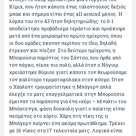
Κίμιχ, που ήταν κάποτε ένας ταλαντούχος δεξιός
μπακ και σήμερα είναι ένας all around μέσος. Η
λόμπα του στο 43΄ήταν δηλητηριώδης: το 0-1
αποδείχτηκε προβάδισμα τεράστιο και προέκυψε
μετά από ένα μοιρασμένο πρώτο ημίχρονο, όπου
οι δυο ομάδες έκαναν περίπου το ίδιο, δηλαδή
έτρεχαν και πίεζαν. Στο δεύτερο ημίχρονο, η
Μπορούσια παρόντος του Σάντσο, που ήρθε από
τον πάγκο, πίεσε πιο πολύ, αλλά όταν ο Νόγιερ
χρειάστηκε θύμισε γιατί κάποτε τον θεωρούσαμε
τον καλύτερο τερματοφύλακα στον κόσμο. Όταν
ο Χάαλαντ τραυματίστηκε η Μπάγερν απλά
έλεγξε το ματς επαγγελματικά: στην Μπορούσια
έμειναν τα παράπονα για ένα «χέρι – πέναλτι» του
Μπόατενγκ, φάση δύσκολη γιατί ο παίκτης είναι
πεσμένος στο χόρτο. Χάρη στη νίκη της η
Μπάγερν παίρνει ένα ακόμα πρωτάθλημα. Τρέχει
με 16 νίκες στα 17 τελευταία ματς. Λογικά είναι