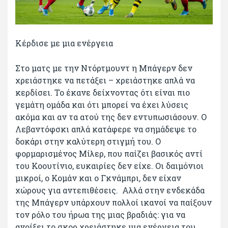
Κέρδισε με μια ενέργεια
Στο ματς με την Ντόρτμουντ η Μπάγερν δεν
χρειάστηκε να πετάξει – χρειάστηκε απλά να
κερδίσει. Το έκανε δείχνοντας ότι είναι πιο
γεμάτη ομάδα και ότι μπορεί να έχει λύσεις
ακόμα και αν τα ατού της δεν εντυπωσιάσουν. Ο
Λεβαντόφσκι απλά κατάφερε να σημάδεψε το
δοκάρι στην καλύτερη στιγμή του. Ο
φορμαρισμένος Μίλερ, που παίζει βασικός αντί
του Κοουτίνιο, ευκαιρίες δεν είχε. Οι δαιμόνιοι
μικροί, ο Κομάν και ο Γκνάμπρι, δεν είχαν
χώρους για αντεπιθέσεις. Αλλά στην ενδεκάδα
της Μπάγερν υπάρχουν πολλοί ικανοί να παίξουν
τον ρόλο του ήρωα της μιας βραδιάς: για να
ανοίξει το σκορ χρειάστηκε μια ενέργεια του