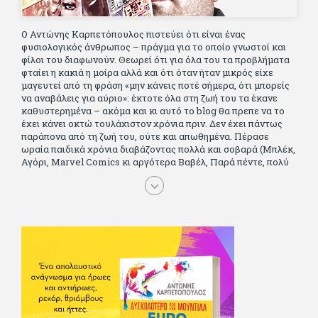
Ο Αντώνης Καρπετόπουλος πιστεύει ότι είναι ένας
φυσιολογικός άνθρωπος – πράγμα για το οποίο γνωστοί και
φίλοι του διαφωνούν. Θεωρεί ότι για όλα του τα προβλήματα
φταίει η κακιά η μοίρα αλλά και ότι όταν ήταν μικρός είχε
μαγευτεί από τη φράση «μην κάνεις ποτέ σήμερα, ότι μπορείς
να αναβάλεις για αύριο»: έκτοτε όλα στη ζωή του τα έκανε
καθυστερημένα – ακόμα και κι αυτό το blog θα πρεπε να το
έχει κάνει οκτώ τουλάχιστον χρόνια πριν. Δεν έχει πάντως
παράπονα από τη ζωή του, ούτε και απωθημένα. Πέρασε
ωραία παιδικά χρόνια διαβάζοντας πολλά και σοβαρά (Μπλέκ,
Αγόρι, Μarvel Comics κι αργότερα Βαβέλ, Παρά πέντε, πολύ
Αλέξανδρο Δουμά και αρκετό Ιούλιο Βέρν πριν τον κερδίσουν
τα αστυνομικά), απέκτησε τους σωστούς φίλους κυρίως γιατί
του άρεσε να κάνει παρέα με μεγαλύτερους. Μεγαλώνοντας
σπούδασε, έζησε πολύ στο εξωτερικό, είδε εκατοντάδες
ταινίες κι έγραφε και στο περιοδικό Σινεμά, είχε κάποιες
αισθηματικές περιπέτειες που σκόρπισαν γέλιο στους φίλους
του - αν όχι και στον ίδιο. Πήγε στρατό κανονικά στα σύνορα
και διατήρησε μια καλή σχέση με την οικογένεια του, την
οποία αισθάνεται πως διάφορες φορές έφερε σε δύσκολη
θέση. Κείμενο με την υπογραφή του πρωτοδημοσιεύτηκε στο
Φίλαθλο το 1992. Επέστρεψε οριστικά στην Ελλάδα το 1998,
δούλεψε για πολλούς (αφού δυσκολεύεται να πει όχι), και