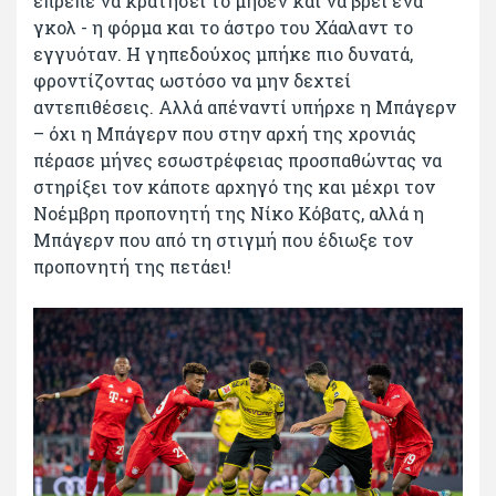
έπρεπε να κρατήσει το μηδέν και να βρει ένα
γκολ - η φόρμα και το άστρο του Χάαλαντ το
εγγυόταν. Η γηπεδούχος μπήκε πιο δυνατά,
φροντίζοντας ωστόσο να μην δεχτεί
αντεπιθέσεις. Αλλά απέναντί υπήρχε η Μπάγερν
– όχι η Μπάγερν που στην αρχή της χρονιάς
πέρασε μήνες εσωστρέφειας προσπαθώντας να
στηρίξει τον κάποτε αρχηγό της και μέχρι τον
Νοέμβρη προπονητή της Νίκο Κόβατς, αλλά η
Μπάγερν που από τη στιγμή που έδιωξε τον
προπονητή της πετάει!