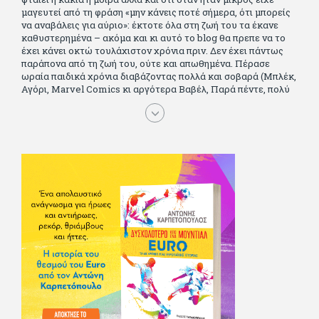
μαγευτεί από τη φράση «μην κάνεις ποτέ σήμερα, ότι μπορείς
να αναβάλεις για αύριο»: έκτοτε όλα στη ζωή του τα έκανε
καθυστερημένα – ακόμα και κι αυτό το blog θα πρεπε να το
έχει κάνει οκτώ τουλάχιστον χρόνια πριν. Δεν έχει πάντως
παράπονα από τη ζωή του, ούτε και απωθημένα. Πέρασε
ωραία παιδικά χρόνια διαβάζοντας πολλά και σοβαρά (Μπλέκ,
Αγόρι, Μarvel Comics κι αργότερα Βαβέλ, Παρά πέντε, πολύ
Αλέξανδρο Δουμά και αρκετό Ιούλιο Βέρν πριν τον κερδίσουν
τα αστυνομικά), απέκτησε τους σωστούς φίλους κυρίως γιατί
του άρεσε να κάνει παρέα με μεγαλύτερους. Μεγαλώνοντας
σπούδασε, έζησε πολύ στο εξωτερικό, είδε εκατοντάδες
ταινίες κι έγραφε και στο περιοδικό Σινεμά, είχε κάποιες
αισθηματικές περιπέτειες που σκόρπισαν γέλιο στους φίλους
του - αν όχι και στον ίδιο. Πήγε στρατό κανονικά στα σύνορα
και διατήρησε μια καλή σχέση με την οικογένεια του, την
οποία αισθάνεται πως διάφορες φορές έφερε σε δύσκολη
θέση. Κείμενο με την υπογραφή του πρωτοδημοσιεύτηκε στο
Φίλαθλο το 1992. Επέστρεψε οριστικά στην Ελλάδα το 1998,
δούλεψε για πολλούς (αφού δυσκολεύεται να πει όχι), και
κάποιοι, αν όχι και όλοι, τον πλήρωσαν κι έμειναν και
ευχαριστημένοι από τη συνεργασία. Σήμερα πλέον εργάζεται
στον Sport Fm (όπου έχει κλείσει εικοσαετία) και στη
Sportday. Επαίρεται ότι λίγοι έχουν δει περισσότερο
ποδόσφαιρο από τον ίδιο και θεωρεί τον εαυτό του τυχερό