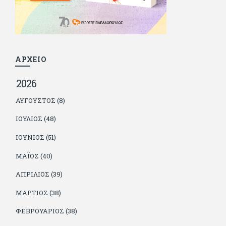
γιατί είναι μέλος της γενιάς που απόλαυσε τους μεγαλύτερους
σε όλα τα σπορ. Δεν είναι παντρεμένος, αλλά θαυμάζει όσους
βρίσκουν το κουράγιο να το κάνουν. Αντίθετα από πολλούς
φίλους του δεν πληρώνει διατροφές. Ελπίζει ότι δεν έχει
παιδιά. Απειλεί ότι θα γράφει όσο υπάρχουν άνθρωποι που
τον διαβάζουν, είτε συμφωνώντας είτε διαφωνώντας.
ΑΡΧΕΙΟ
2026
ΑΎΓΟΥΣΤΟΣ (8)
ΙΟΎΛΙΟΣ (48)
ΙΟΎΝΙΟΣ (51)
ΜΆΙΟΣ (40)
ΑΠΡΊΛΙΟΣ (39)
ΜΆΡΤΙΟΣ (38)
ΦΕΒΡΟΥΆΡΙΟΣ (38)