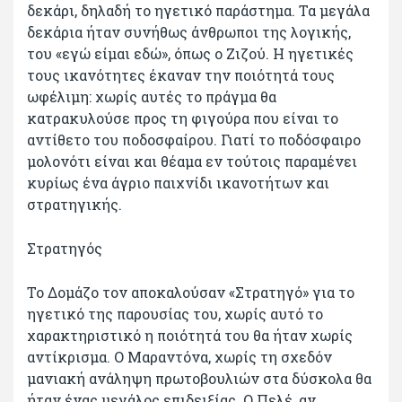
δεκάρι, δηλαδή το ηγετικό παράστημα. Τα μεγάλα
δεκάρια ήταν συνήθως άνθρωποι της λογικής,
του «εγώ είμαι εδώ», όπως ο Ζιζού. Η ηγετικές
τους ικανότητες έκαναν την ποιότητά τους
ωφέλιμη: χωρίς αυτές το πράγμα θα
κατρακυλούσε προς τη φιγούρα που είναι το
αντίθετο του ποδοσφαίρου. Γιατί το ποδόσφαιρο
μολονότι είναι και θέαμα εν τούτοις παραμένει
κυρίως ένα άγριο παιχνίδι ικανοτήτων και
στρατηγικής.
Στρατηγός
Το Δομάζο τον αποκαλούσαν «Στρατηγό» για το
ηγετικό της παρουσίας του, χωρίς αυτό το
χαρακτηριστικό η ποιότητά του θα ήταν χωρίς
αντίκρισμα. Ο Μαραντόνα, χωρίς τη σχεδόν
μανιακή ανάληψη πρωτοβουλιών στα δύσκολα θα
ήταν ένας μεγάλος επιδειξίας. Ο Πελέ, αν