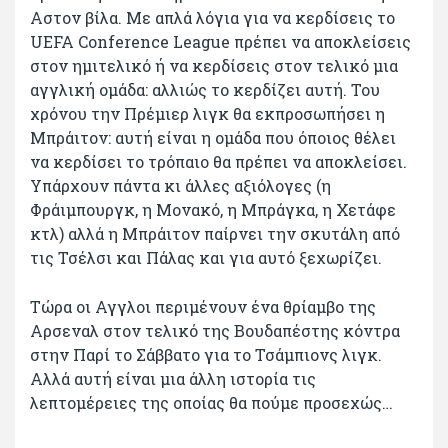
Αστον βίλα. Με απλά λόγια για να κερδίσεις το
UEFA Conference League πρέπει να αποκλείσεις
στον ημιτελικό ή να κερδίσεις στον τελικό μια
αγγλική ομάδα: αλλιώς το κερδίζει αυτή. Του
χρόνου την Πρέμιερ λιγκ θα εκπροσωπήσει η
Μπράιτον: αυτή είναι η ομάδα που όποιος θέλει
να κερδίσει το τρόπαιο θα πρέπει να αποκλείσει.
Υπάρχουν πάντα κι άλλες αξιόλογες (η
Φράιμπουργκ, η Μονακό, η Μπράγκα, η Χετάφε
κτλ) αλλά η Μπράιτον παίρνει την σκυτάλη από
τις Τσέλσι και Πάλας και για αυτό ξεχωρίζει.
Τώρα οι Αγγλοι περιμένουν ένα θρίαμβο της
Αρσεναλ στον τελικό της Βουδαπέστης κόντρα
στην Παρί το Σάββατο για το Τσάμπιονς λιγκ.
Αλλά αυτή είναι μια άλλη ιστορία τις
λεπτομέρειες της οποίας θα πούμε προσεχώς…