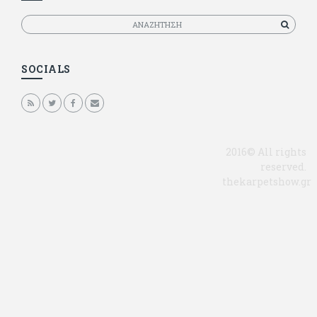
Αναζητηση
SOCIALS
2016© All rights
reserved.
thekarpetshow.gr