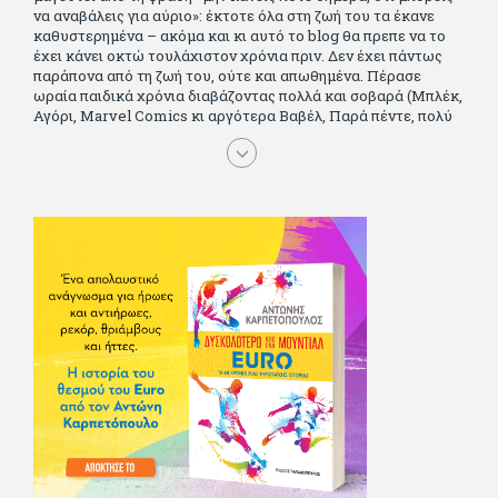
να αναβάλεις για αύριο»: έκτοτε όλα στη ζωή του τα έκανε
καθυστερημένα – ακόμα και κι αυτό το blog θα πρεπε να το
έχει κάνει οκτώ τουλάχιστον χρόνια πριν. Δεν έχει πάντως
παράπονα από τη ζωή του, ούτε και απωθημένα. Πέρασε
ωραία παιδικά χρόνια διαβάζοντας πολλά και σοβαρά (Μπλέκ,
Αγόρι, Μarvel Comics κι αργότερα Βαβέλ, Παρά πέντε, πολύ
Αλέξανδρο Δουμά και αρκετό Ιούλιο Βέρν πριν τον κερδίσουν
τα αστυνομικά), απέκτησε τους σωστούς φίλους κυρίως γιατί
του άρεσε να κάνει παρέα με μεγαλύτερους. Μεγαλώνοντας
σπούδασε, έζησε πολύ στο εξωτερικό, είδε εκατοντάδες
ταινίες κι έγραφε και στο περιοδικό Σινεμά, είχε κάποιες
αισθηματικές περιπέτειες που σκόρπισαν γέλιο στους φίλους
του - αν όχι και στον ίδιο. Πήγε στρατό κανονικά στα σύνορα
και διατήρησε μια καλή σχέση με την οικογένεια του, την
οποία αισθάνεται πως διάφορες φορές έφερε σε δύσκολη
θέση. Κείμενο με την υπογραφή του πρωτοδημοσιεύτηκε στο
Φίλαθλο το 1992. Επέστρεψε οριστικά στην Ελλάδα το 1998,
δούλεψε για πολλούς (αφού δυσκολεύεται να πει όχι), και
κάποιοι, αν όχι και όλοι, τον πλήρωσαν κι έμειναν και
ευχαριστημένοι από τη συνεργασία. Σήμερα πλέον εργάζεται
στον Sport Fm (όπου έχει κλείσει εικοσαετία) και στη
Sportday. Επαίρεται ότι λίγοι έχουν δει περισσότερο
ποδόσφαιρο από τον ίδιο και θεωρεί τον εαυτό του τυχερό
γιατί είναι μέλος της γενιάς που απόλαυσε τους μεγαλύτερους
σε όλα τα σπορ. Δεν είναι παντρεμένος, αλλά θαυμάζει όσους