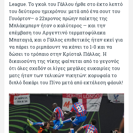
League. Το γκολ του Γάλλου ήρθε στο έκτο λεπτό
του δεύτερου ημιχρόνου: μετά από ένα σουτ του
Γουόρτον— ο 22χρονος πρώην παίκτης της
Μπλάκμπερν ήταν ο καλύτερος — και την
επέμβαση του Αργεντινό τερματοφύλακα
Μπαταγιά, και ο Γάλλος επιθετικός ήταν εκεί για
να πάρει το ριμπάουντ να κάνει το 1-0 και να
δώσει το τρόπαιο στην Κρίσταλ Πάλλας. Η
δικαιοσύνη της νίκης φαίνεται από το γεγονός
ότι όλες σχεδόν οι λίγες μεγάλες ευκαιρίες του
ματς ήταν των τελικών νικητών: κορυφαία το
διπλό δοκάρι του Πίνο μετά από εκτέλεση φάουλ!