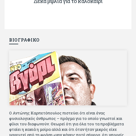
Δέκα βιβλία για το καλοκαίρι
ΒΙΟΓΡΑΦΙΚΟ
Ο Αντώνης Καρπετόπουλος πιστεύει ότι είναι ένας
φυσιολογικός άνθρωπος – πράγμα για το οποίο γνωστοί και
φίλοι του διαφωνούν. Θεωρεί ότι για όλα του τα προβλήματα
φταίει η κακιά η μοίρα αλλά και ότι όταν ήταν μικρός είχε
μαγευτεί από τη φράση «μην κάνεις ποτέ σήμερα, ότι μπορείς