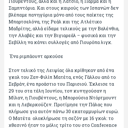
Γιουβέντους, αλλά και η Λάτσιο, η Πάρμα και η
Σαμπντόρια. Και στους καιρούς των Ισπανών δεν
βλέπαμε πανηγύρια μόνο από τους παίκτες της
Μπαρτσελόνα, της Ρεάλ και της Ατλέτικο
Μαδρίτης, αλλά είδαμε τελικούς με την Βαλένθια,
την Αλαβές και την Βιγιαρεάλ – φυσικά και την
Σεβίλλη να κάνει συλλογές από Γιουρόπα λιγκ.
Ένα ριμπάουντ αρκούσε
Στον τελικό της Λειψίας όλα κρίθηκαν από ένα
γκολ του Ζαν-Φιλίπ Ματέτα, ενός Γάλλου από το
Σεβράν, ένα προάστιο του Παρισιού. Έκλεισε τα
29 του στα τέλη Ιουνίου, τον κυνηγούσαν η
Μίλαν, η Γιουβέντους, η Μπορούσια Ντόρτμουντ
και η Λεβερκούζεν. Προτίμησε την Πάλας που
πλήρωσε για αυτόν πάνω 30 εκατομμυρίων ευρώ.
Ο Ματέτα ολοκλήρωσε τη σεζόν με 16 γκολ: το
χθεσινό ήταν το μόλις τρίτο του στο Conference