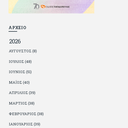
βρίσκουν το κουράγιο να το κάνουν. Αντίθετα από πολλούς
φίλους του δεν πληρώνει διατροφές. Ελπίζει ότι δεν έχει
παιδιά. Απειλεί ότι θα γράφει όσο υπάρχουν άνθρωποι που
τον διαβάζουν, είτε συμφωνώντας είτε διαφωνώντας.
ΑΡΧΕΙΟ
2026
ΑΎΓΟΥΣΤΟΣ (8)
ΙΟΎΛΙΟΣ (48)
ΙΟΎΝΙΟΣ (51)
ΜΆΙΟΣ (40)
ΑΠΡΊΛΙΟΣ (39)
ΜΆΡΤΙΟΣ (38)
ΦΕΒΡΟΥΆΡΙΟΣ (38)
ΙΑΝΟΥΆΡΙΟΣ (39)