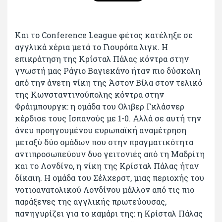
Και το Conference League φέτος κατέληξε σε
αγγλικά χέρια μετά το Γιουρόπα λιγκ. Η
επικράτηση της Κρίσταλ Πάλας κόντρα στην
γνωστή μας Ράγιο Βαγιεκάνο ήταν πιο δύσκολη
από την άνετη νίκη της Άστον Βίλα στον τελικό
της Κωνσταντινούπολης κόντρα στην
Φράιμπουργκ: η ομάδα του Ολιβερ Γκλάσνερ
κέρδισε τους Ισπανούς με 1-0. Αλλά σε αυτή την
άνευ προηγουμένου ευρωπαϊκή αναμέτρηση
μεταξύ δύο ομάδων που στην πραγματικότητα
αντιπροσωπεύουν δυο γειτονιές από τη Μαδρίτη
και το Λονδίνο, η νίκη της Κρίσταλ Πάλας ήταν
δίκαιη. Η ομάδα του Σέλχερστ, μιας περιοχής του
νοτιοανατολικού Λονδίνου μάλλον από τις πιο
παράξενες της αγγλικής πρωτεύουσας,
πανηγυρίζει για το καμάρι της: η Κρίσταλ Πάλας