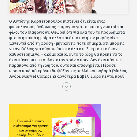
Ο Αντώνης Καρπετόπουλος πιστεύει ότι είναι ένας
φυσιολογικός άνθρωπος – πράγμα για το οποίο γνωστοί και
φίλοι του διαφωνούν. Θεωρεί ότι για όλα του τα προβλήματα
φταίει η κακιά η μοίρα αλλά και ότι όταν ήταν μικρός είχε
μαγευτεί από τη φράση «μην κάνεις ποτέ σήμερα, ότι μπορείς
να αναβάλεις για αύριο»: έκτοτε όλα στη ζωή του τα έκανε
καθυστερημένα – ακόμα και κι αυτό το blog θα πρεπε να το
έχει κάνει οκτώ τουλάχιστον χρόνια πριν. Δεν έχει πάντως
παράπονα από τη ζωή του, ούτε και απωθημένα. Πέρασε
ωραία παιδικά χρόνια διαβάζοντας πολλά και σοβαρά (Μπλέκ,
Αγόρι, Μarvel Comics κι αργότερα Βαβέλ, Παρά πέντε, πολύ
Αλέξανδρο Δουμά και αρκετό Ιούλιο Βέρν πριν τον κερδίσουν
τα αστυνομικά), απέκτησε τους σωστούς φίλους κυρίως γιατί
του άρεσε να κάνει παρέα με μεγαλύτερους. Μεγαλώνοντας
σπούδασε, έζησε πολύ στο εξωτερικό, είδε εκατοντάδες
ταινίες κι έγραφε και στο περιοδικό Σινεμά, είχε κάποιες
αισθηματικές περιπέτειες που σκόρπισαν γέλιο στους φίλους
του - αν όχι και στον ίδιο. Πήγε στρατό κανονικά στα σύνορα
και διατήρησε μια καλή σχέση με την οικογένεια του, την
οποία αισθάνεται πως διάφορες φορές έφερε σε δύσκολη
θέση. Κείμενο με την υπογραφή του πρωτοδημοσιεύτηκε στο
Φίλαθλο το 1992. Επέστρεψε οριστικά στην Ελλάδα το 1998,