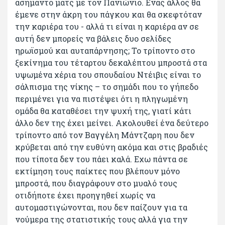
ασήμαντο ματς με τον Πανιώνιο. Ενας άλλος θα
έμενε στην άκρη του πάγκου και θα σκεφτόταν
την καριέρα του - αλλά τι είναι η καριέρα αν σε
αυτή δεν μπορείς να βάλεις δυο σελίδες
ηρωϊσμού και αυταπάρνησης; Το τρίποντο στο
ξεκίνημα του τέταρτου δεκαλέπτου μπροστά στα
υψωμένα χέρια του σπουδαίου Ντέιβις είναι το
σάλπισμα της νίκης – το σημάδι που το γήπεδο
περιμένει για να πιστέψει ότι η πληγωμένη
ομάδα θα καταθέσει την ψυχή της, γιατί κάτι
άλλο δεν της έχει μείνει. Ακολουθεί ένα δεύτερο
τρίποντο από τον Βαγγέλη Μάντζαρη που δεν
κρύβεται από την ευθύνη ακόμα και στις βραδιές
που τίποτα δεν του πάει καλά. Εχω πάντα σε
εκτίμηση τους παίκτες που βλέπουν μόνο
μπροστά, που διαγράφουν στο μυαλό τους
οτιδήποτε έχει προηγηθεί χωρίς να
αυτομαστιγώνονται, που δεν παίζουν για τα
νούμερα της στατιστικής τους αλλά για την