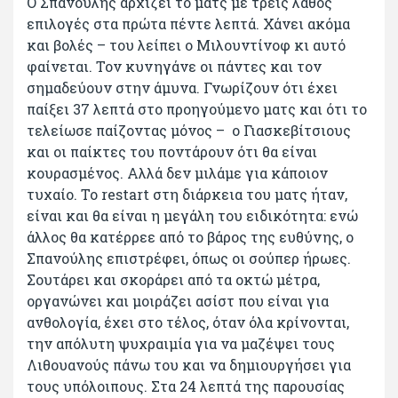
Ο Σπανούλης αρχίζει το ματς με τρεις λάθος
επιλογές στα πρώτα πέντε λεπτά. Χάνει ακόμα
και βολές – του λείπει ο Μιλουντίνοφ κι αυτό
φαίνεται. Τον κυνηγάνε οι πάντες και τον
σημαδεύουν στην άμυνα. Γνωρίζουν ότι έχει
παίξει 37 λεπτά στο προηγούμενο ματς και ότι το
τελείωσε παίζοντας μόνος – ο Γιασκεβίτσιους
και οι παίκτες του ποντάρουν ότι θα είναι
κουρασμένος. Αλλά δεν μιλάμε για κάποιον
τυχαίο. Το restart στη διάρκεια του ματς ήταν,
είναι και θα είναι η μεγάλη του ειδικότητα: ενώ
άλλος θα κατέρρεε από το βάρος της ευθύνης, ο
Σπανούλης επιστρέφει, όπως οι σούπερ ήρωες.
Σουτάρει και σκοράρει από τα οκτώ μέτρα,
οργανώνει και μοιράζει ασίστ που είναι για
ανθολογία, έχει στο τέλος, όταν όλα κρίνονται,
την απόλυτη ψυχραιμία για να μαζέψει τους
Λιθουανούς πάνω του και να δημιουργήσει για
τους υπόλοιπους. Στα 24 λεπτά της παρουσίας