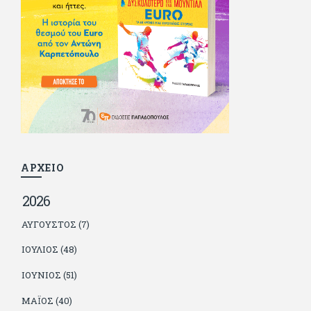
δούλεψε για πολλούς (αφού δυσκολεύεται να πει όχι), και
κάποιοι, αν όχι και όλοι, τον πλήρωσαν κι έμειναν και
ευχαριστημένοι από τη συνεργασία. Σήμερα πλέον εργάζεται
στον Sport Fm (όπου έχει κλείσει εικοσαετία) και στη
Sportday. Επαίρεται ότι λίγοι έχουν δει περισσότερο
ποδόσφαιρο από τον ίδιο και θεωρεί τον εαυτό του τυχερό
γιατί είναι μέλος της γενιάς που απόλαυσε τους μεγαλύτερους
σε όλα τα σπορ. Δεν είναι παντρεμένος, αλλά θαυμάζει όσους
βρίσκουν το κουράγιο να το κάνουν. Αντίθετα από πολλούς
φίλους του δεν πληρώνει διατροφές. Ελπίζει ότι δεν έχει
παιδιά. Απειλεί ότι θα γράφει όσο υπάρχουν άνθρωποι που
τον διαβάζουν, είτε συμφωνώντας είτε διαφωνώντας.
ΑΡΧΕΙΟ
2026
ΑΎΓΟΥΣΤΟΣ (7)
ΙΟΎΛΙΟΣ (48)
ΙΟΎΝΙΟΣ (51)
ΜΆΙΟΣ (40)