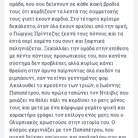
ομάδα, που σου δείχνουν σε κάθε κακή βραδιά
τους ότι κερδίζουν τα λεπτά της συμμετοχής
τους γιατί έχουν καρδιά. Στο τέταρτο κρίσιμο
δεκάλεπτο, όταν όλα έχουν αρχίσει από την αρχή,
ο Γιώργος Πρίντεζης ξεχνά τους πόνους και τα
επτά σερί χαμένα του σουτ και ξαφνικά
σεληνιάζεται. Ξεκολλάει την ομάδα στην επίθεση
με πέντε πόντους προσωπικούς του, που κανένα
σύστημα δεν προβλέπει, αλλά κυρίως κάνει
θραύση στην άμυνα παίρνοντας όλα σχεδόν τα
ριμπάουντ, σαν να είναι γεννημένος φορ.
Ακολουθεί το κρεσέντο των τριών, ο Ιωάννης
Παπαπέτρου, που πρώτα ταπώνει τον Ντέιβις που
μοιάζει να θέλει πάλι να κερδίσει το ματς μόνος
τους και μετά με ένα κάρφωμα γεμάτο ψυχή και
χαρακτήρα γράφει τον επίλογο ενός ματς που ο
Ολυμπιακός χρωστούσε στην ιστορία του. Ο
κόσμος γκρινιάζει με τον Παπαπέτρου, που
συχνά δείχνει ανώριμος και ανολοκλήρωτος και