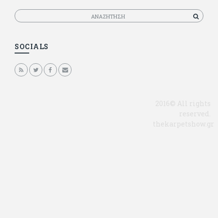
Αναζητηση
SOCIALS
2016© All rights
reserved.
thekarpetshow.gr