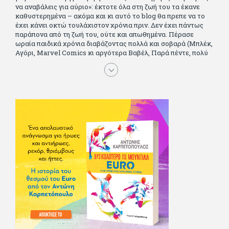
να αναβάλεις για αύριο»: έκτοτε όλα στη ζωή του τα έκανε
καθυστερημένα – ακόμα και κι αυτό το blog θα πρεπε να το
έχει κάνει οκτώ τουλάχιστον χρόνια πριν. Δεν έχει πάντως
παράπονα από τη ζωή του, ούτε και απωθημένα. Πέρασε
ωραία παιδικά χρόνια διαβάζοντας πολλά και σοβαρά (Μπλέκ,
Αγόρι, Μarvel Comics κι αργότερα Βαβέλ, Παρά πέντε, πολύ
Αλέξανδρο Δουμά και αρκετό Ιούλιο Βέρν πριν τον κερδίσουν
τα αστυνομικά), απέκτησε τους σωστούς φίλους κυρίως γιατί
του άρεσε να κάνει παρέα με μεγαλύτερους. Μεγαλώνοντας
σπούδασε, έζησε πολύ στο εξωτερικό, είδε εκατοντάδες
ταινίες κι έγραφε και στο περιοδικό Σινεμά, είχε κάποιες
αισθηματικές περιπέτειες που σκόρπισαν γέλιο στους φίλους
του - αν όχι και στον ίδιο. Πήγε στρατό κανονικά στα σύνορα
και διατήρησε μια καλή σχέση με την οικογένεια του, την
οποία αισθάνεται πως διάφορες φορές έφερε σε δύσκολη
θέση. Κείμενο με την υπογραφή του πρωτοδημοσιεύτηκε στο
Φίλαθλο το 1992. Επέστρεψε οριστικά στην Ελλάδα το 1998,
δούλεψε για πολλούς (αφού δυσκολεύεται να πει όχι), και
κάποιοι, αν όχι και όλοι, τον πλήρωσαν κι έμειναν και
ευχαριστημένοι από τη συνεργασία. Σήμερα πλέον εργάζεται
στον Sport Fm (όπου έχει κλείσει εικοσαετία) και στη
Sportday. Επαίρεται ότι λίγοι έχουν δει περισσότερο
ποδόσφαιρο από τον ίδιο και θεωρεί τον εαυτό του τυχερό
γιατί είναι μέλος της γενιάς που απόλαυσε τους μεγαλύτερους
σε όλα τα σπορ. Δεν είναι παντρεμένος, αλλά θαυμάζει όσους