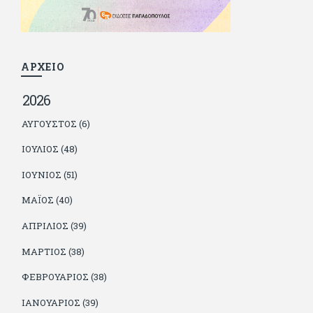
βρίσκουν το κουράγιο να το κάνουν. Αντίθετα από πολλούς
φίλους του δεν πληρώνει διατροφές. Ελπίζει ότι δεν έχει
παιδιά. Απειλεί ότι θα γράφει όσο υπάρχουν άνθρωποι που
τον διαβάζουν, είτε συμφωνώντας είτε διαφωνώντας.
ΑΡΧΕΙΟ
2026
ΑΎΓΟΥΣΤΟΣ (6)
ΙΟΎΛΙΟΣ (48)
ΙΟΎΝΙΟΣ (51)
ΜΆΙΟΣ (40)
ΑΠΡΊΛΙΟΣ (39)
ΜΆΡΤΙΟΣ (38)
ΦΕΒΡΟΥΆΡΙΟΣ (38)
ΙΑΝΟΥΆΡΙΟΣ (39)