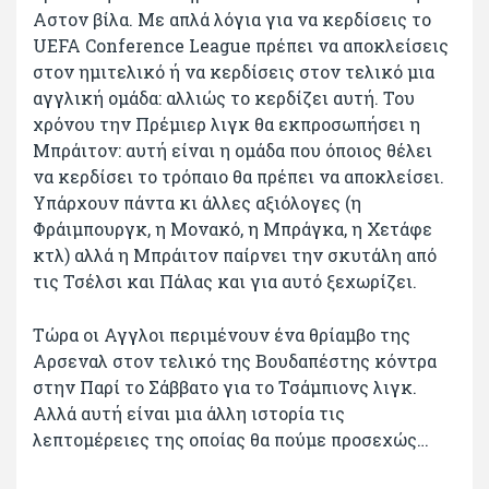
Αστον βίλα. Με απλά λόγια για να κερδίσεις το
UEFA Conference League πρέπει να αποκλείσεις
στον ημιτελικό ή να κερδίσεις στον τελικό μια
αγγλική ομάδα: αλλιώς το κερδίζει αυτή. Του
χρόνου την Πρέμιερ λιγκ θα εκπροσωπήσει η
Μπράιτον: αυτή είναι η ομάδα που όποιος θέλει
να κερδίσει το τρόπαιο θα πρέπει να αποκλείσει.
Υπάρχουν πάντα κι άλλες αξιόλογες (η
Φράιμπουργκ, η Μονακό, η Μπράγκα, η Χετάφε
κτλ) αλλά η Μπράιτον παίρνει την σκυτάλη από
τις Τσέλσι και Πάλας και για αυτό ξεχωρίζει.
Τώρα οι Αγγλοι περιμένουν ένα θρίαμβο της
Αρσεναλ στον τελικό της Βουδαπέστης κόντρα
στην Παρί το Σάββατο για το Τσάμπιονς λιγκ.
Αλλά αυτή είναι μια άλλη ιστορία τις
λεπτομέρειες της οποίας θα πούμε προσεχώς…