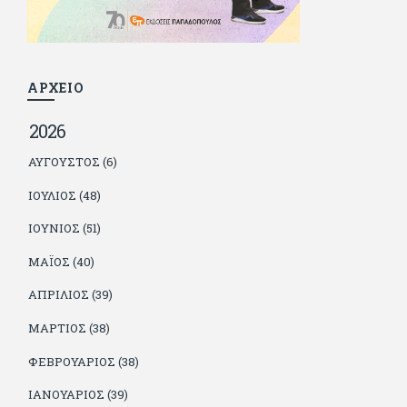
βρίσκουν το κουράγιο να το κάνουν. Αντίθετα από πολλούς
φίλους του δεν πληρώνει διατροφές. Ελπίζει ότι δεν έχει
παιδιά. Απειλεί ότι θα γράφει όσο υπάρχουν άνθρωποι που
τον διαβάζουν, είτε συμφωνώντας είτε διαφωνώντας.
ΑΡΧΕΙΟ
2026
ΑΎΓΟΥΣΤΟΣ (6)
ΙΟΎΛΙΟΣ (48)
ΙΟΎΝΙΟΣ (51)
ΜΆΙΟΣ (40)
ΑΠΡΊΛΙΟΣ (39)
ΜΆΡΤΙΟΣ (38)
ΦΕΒΡΟΥΆΡΙΟΣ (38)
ΙΑΝΟΥΆΡΙΟΣ (39)