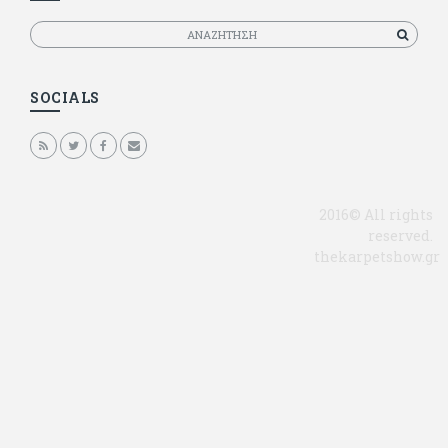
Αναζητηση
SOCIALS
2016© All rights
reserved.
thekarpetshow.gr