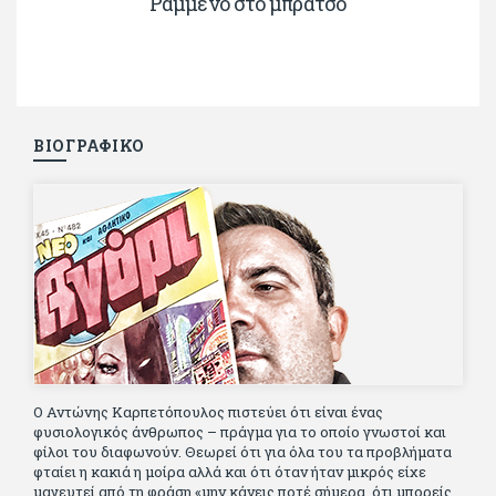
Ραμμένο στο μπράτσο
ΒΙΟΓΡΑΦΙΚΟ
Ο Αντώνης Καρπετόπουλος πιστεύει ότι είναι ένας
φυσιολογικός άνθρωπος – πράγμα για το οποίο γνωστοί και
φίλοι του διαφωνούν. Θεωρεί ότι για όλα του τα προβλήματα
φταίει η κακιά η μοίρα αλλά και ότι όταν ήταν μικρός είχε
μαγευτεί από τη φράση «μην κάνεις ποτέ σήμερα, ότι μπορείς