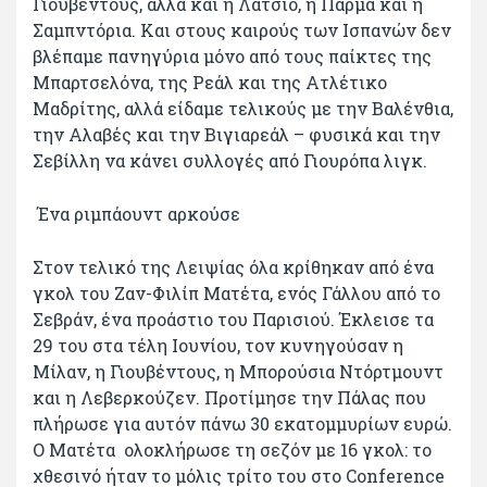
Γιουβέντους, αλλά και η Λάτσιο, η Πάρμα και η
Σαμπντόρια. Και στους καιρούς των Ισπανών δεν
βλέπαμε πανηγύρια μόνο από τους παίκτες της
Μπαρτσελόνα, της Ρεάλ και της Ατλέτικο
Μαδρίτης, αλλά είδαμε τελικούς με την Βαλένθια,
την Αλαβές και την Βιγιαρεάλ – φυσικά και την
Σεβίλλη να κάνει συλλογές από Γιουρόπα λιγκ.
Ένα ριμπάουντ αρκούσε
Στον τελικό της Λειψίας όλα κρίθηκαν από ένα
γκολ του Ζαν-Φιλίπ Ματέτα, ενός Γάλλου από το
Σεβράν, ένα προάστιο του Παρισιού. Έκλεισε τα
29 του στα τέλη Ιουνίου, τον κυνηγούσαν η
Μίλαν, η Γιουβέντους, η Μπορούσια Ντόρτμουντ
και η Λεβερκούζεν. Προτίμησε την Πάλας που
πλήρωσε για αυτόν πάνω 30 εκατομμυρίων ευρώ.
Ο Ματέτα ολοκλήρωσε τη σεζόν με 16 γκολ: το
χθεσινό ήταν το μόλις τρίτο του στο Conference