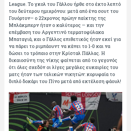
League. Το γκολ του Γάλλου ήρθε στο έκτο λεπτό
του δεύτερου ημιχρόνου: μετά από ένα σουτ του
Γουόρτον— ο 22χρονος πρώην παίκτης της
Μπλάκμπερν ήταν ο καλύτερος — και την
επέμβαση του Αργεντινό τερματοφύλακα
Μπαταγιά, και ο Γάλλος επιθετικός ήταν εκεί για
να πάρει το ριμπάουντ να κάνει το 1-0 και να
δώσει το τρόπαιο στην Κρίσταλ Πάλλας. Η
δικαιοσύνη της νίκης φαίνεται από το γεγονός
ότι όλες σχεδόν οι λίγες μεγάλες ευκαιρίες του
ματς ήταν των τελικών νικητών: κορυφαία το
διπλό δοκάρι του Πίνο μετά από εκτέλεση φάουλ!