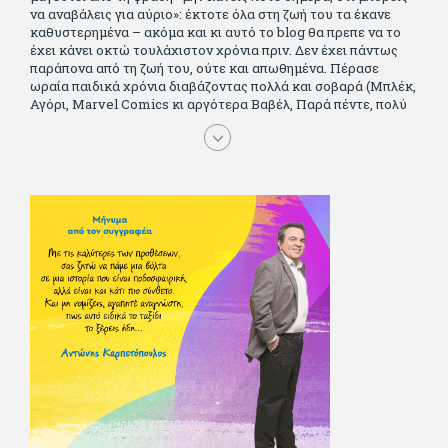
να αναβάλεις για αύριο»: έκτοτε όλα στη ζωή του τα έκανε
καθυστερημένα – ακόμα και κι αυτό το blog θα πρεπε να το
έχει κάνει οκτώ τουλάχιστον χρόνια πριν. Δεν έχει πάντως
παράπονα από τη ζωή του, ούτε και απωθημένα. Πέρασε
ωραία παιδικά χρόνια διαβάζοντας πολλά και σοβαρά (Μπλέκ,
Αγόρι, Μarvel Comics κι αργότερα Βαβέλ, Παρά πέντε, πολύ
Αλέξανδρο Δουμά και αρκετό Ιούλιο Βέρν πριν τον κερδίσουν
τα αστυνομικά), απέκτησε τους σωστούς φίλους κυρίως γιατί
του άρεσε να κάνει παρέα με μεγαλύτερους. Μεγαλώνοντας
σπούδασε, έζησε πολύ στο εξωτερικό, είδε εκατοντάδες
ταινίες κι έγραφε και στο περιοδικό Σινεμά, είχε κάποιες
αισθηματικές περιπέτειες που σκόρπισαν γέλιο στους φίλους
του - αν όχι και στον ίδιο. Πήγε στρατό κανονικά στα σύνορα
και διατήρησε μια καλή σχέση με την οικογένεια του, την
οποία αισθάνεται πως διάφορες φορές έφερε σε δύσκολη
θέση. Κείμενο με την υπογραφή του πρωτοδημοσιεύτηκε στο
Φίλαθλο το 1992. Επέστρεψε οριστικά στην Ελλάδα το 1998,
δούλεψε για πολλούς (αφού δυσκολεύεται να πει όχι), και
κάποιοι, αν όχι και όλοι, τον πλήρωσαν κι έμειναν και
ευχαριστημένοι από τη συνεργασία. Σήμερα πλέον εργάζεται
στον Sport Fm (όπου έχει κλείσει εικοσαετία) και στη
Sportday. Επαίρεται ότι λίγοι έχουν δει περισσότερο
ποδόσφαιρο από τον ίδιο και θεωρεί τον εαυτό του τυχερό
γιατί είναι μέλος της γενιάς που απόλαυσε τους μεγαλύτερους
σε όλα τα σπορ. Δεν είναι παντρεμένος, αλλά θαυμάζει όσους