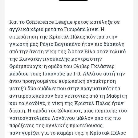
Και το Conference League φέτος κατέληξε σε
αγγλικά χέρια μετά το Γιουρόπα λιγκ. Η
επικράτηση της Κρίσταλ Πάλας κόντρα στην
γνωστή μας Ράγιο Βαγιεκάνο ήταν πιο δύσκολη
από την άνετη νίκη της Άστον Βίλα στον τελικό
της Κωνσταντινούπολης κόντρα στην
Φράιμπουργκ: η ομάδα του Ολιβερ Γκλάσνερ
κέρδισε τους Ισπανούς με 1-0. Αλλά σε αυτή την
άνευ προηγουμένου ευρωπαϊκή αναμέτρηση
μεταξύ δύο ομάδων που στην πραγματικότητα
αντιπροσωπεύουν δυο γειτονιές από τη Μαδρίτη
και το Λονδίνο, η νίκη της Κρίσταλ Πάλας ήταν
δίκαιη. Η ομάδα του Σέλχερστ, μιας περιοχής του
νοτιοανατολικού Λονδίνου μάλλον από τις πιο
παράξενες της αγγλικής πρωτεύουσας,
πανηγυρίζει για το καμάρι της: η Κρίσταλ Πάλας