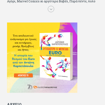
Αγόρι, Μarvel Comics κι αργότερα Βαβέλ, Παρά πέντε, πολύ
Αλέξανδρο Δουμά και αρκετό Ιούλιο Βέρν πριν τον κερδίσουν
τα αστυνομικά), απέκτησε τους σωστούς φίλους κυρίως γιατί
του άρεσε να κάνει παρέα με μεγαλύτερους. Μεγαλώνοντας
σπούδασε, έζησε πολύ στο εξωτερικό, είδε εκατοντάδες
ταινίες κι έγραφε και στο περιοδικό Σινεμά, είχε κάποιες
αισθηματικές περιπέτειες που σκόρπισαν γέλιο στους φίλους
του - αν όχι και στον ίδιο. Πήγε στρατό κανονικά στα σύνορα
και διατήρησε μια καλή σχέση με την οικογένεια του, την
οποία αισθάνεται πως διάφορες φορές έφερε σε δύσκολη
θέση. Κείμενο με την υπογραφή του πρωτοδημοσιεύτηκε στο
Φίλαθλο το 1992. Επέστρεψε οριστικά στην Ελλάδα το 1998,
δούλεψε για πολλούς (αφού δυσκολεύεται να πει όχι), και
κάποιοι, αν όχι και όλοι, τον πλήρωσαν κι έμειναν και
ευχαριστημένοι από τη συνεργασία. Σήμερα πλέον εργάζεται
στον Sport Fm (όπου έχει κλείσει εικοσαετία) και στη
Sportday. Επαίρεται ότι λίγοι έχουν δει περισσότερο
ποδόσφαιρο από τον ίδιο και θεωρεί τον εαυτό του τυχερό
γιατί είναι μέλος της γενιάς που απόλαυσε τους μεγαλύτερους
σε όλα τα σπορ. Δεν είναι παντρεμένος, αλλά θαυμάζει όσους
βρίσκουν το κουράγιο να το κάνουν. Αντίθετα από πολλούς
φίλους του δεν πληρώνει διατροφές. Ελπίζει ότι δεν έχει
παιδιά. Απειλεί ότι θα γράφει όσο υπάρχουν άνθρωποι που
τον διαβάζουν, είτε συμφωνώντας είτε διαφωνώντας.
ΑΡΧΕΙΟ