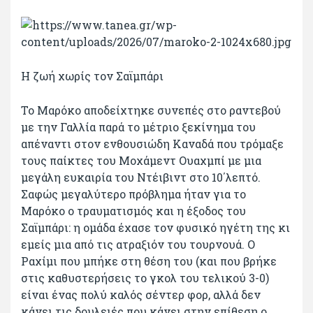
Η ζωή χωρίς τον Σαϊμπάρι
Το Μαρόκο αποδείχτηκε συνεπές στο ραντεβού
με την Γαλλία παρά το μέτριο ξεκίνημα του
απέναντι στον ενθουσιώδη Καναδά που τρόμαξε
τους παίκτες του Μοχάμεντ Ουαχμπί με μια
μεγάλη ευκαιρία του Ντέιβιντ στο 10΄λεπτό.
Σαφώς μεγαλύτερο πρόβλημα ήταν για το
Μαρόκο ο τραυματισμός και η έξοδος του
Σαϊμπάρι: η ομάδα έχασε τον φυσικό ηγέτη της κι
εμείς μια από τις ατραξιόν του τουρνουά. Ο
Ραχίμι που μπήκε στη θέση του (και που βρήκε
στις καθυστερήσεις το γκολ του τελικού 3-0)
είναι ένας πολύ καλός σέντερ φορ, αλλά δεν
κάνει τις δουλειές που κάνει στην επίθεση ο