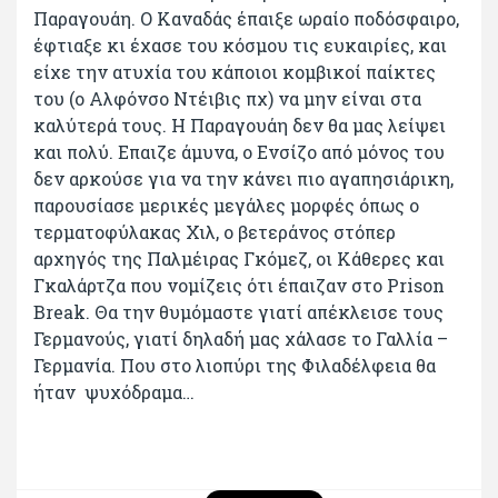
Παραγουάη. Ο Καναδάς έπαιξε ωραίο ποδόσφαιρο,
έφτιαξε κι έχασε του κόσμου τις ευκαιρίες, και
είχε την ατυχία του κάποιοι κομβικοί παίκτες
του (ο Αλφόνσο Ντέιβις πχ) να μην είναι στα
καλύτερά τους. Η Παραγουάη δεν θα μας λείψει
και πολύ. Επαιζε άμυνα, ο Ενσίζο από μόνος του
δεν αρκούσε για να την κάνει πιο αγαπησιάρικη,
παρουσίασε μερικές μεγάλες μορφές όπως ο
τερματοφύλακας Χιλ, ο βετεράνος στόπερ
αρχηγός της Παλμέιρας Γκόμεζ, οι Κάθερες και
Γκαλάρτζα που νομίζεις ότι έπαιζαν στο Prison
Break. Θα την θυμόμαστε γιατί απέκλεισε τους
Γερμανούς, γιατί δηλαδή μας χάλασε το Γαλλία –
Γερμανία. Που στο λιοπύρι της Φιλαδέλφεια θα
ήταν ψυχόδραμα…