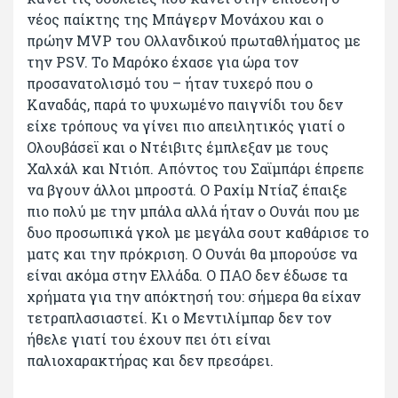
νέος παίκτης της Μπάγερν Μονάχου και ο
πρώην MVP του Ολλανδικού πρωταθλήματος με
την PSV. To Μαρόκο έχασε για ώρα τον
προσανατολισμό του – ήταν τυχερό που ο
Καναδάς, παρά το ψυχωμένο παιγνίδι του δεν
είχε τρόπους να γίνει πιο απειλητικός γιατί ο
Ολουβάσεϊ και ο Ντέιβιτς έμπλεξαν με τους
Χαλχάλ και Ντιόπ. Απόντος του Σαϊμπάρι έπρεπε
να βγουν άλλοι μπροστά. Ο Ραχίμ Ντίαζ έπαιξε
πιο πολύ με την μπάλα αλλά ήταν ο Ουνάι που με
δυο προσωπικά γκολ με μεγάλα σουτ καθάρισε το
ματς και την πρόκριση. Ο Ουνάι θα μπορούσε να
είναι ακόμα στην Ελλάδα. Ο ΠΑΟ δεν έδωσε τα
χρήματα για την απόκτησή του: σήμερα θα είχαν
τετραπλασιαστεί. Κι ο Μεντιλίμπαρ δεν τον
ήθελε γιατί του έχουν πει ότι είναι
παλιοχαρακτήρας και δεν πρεσάρει.