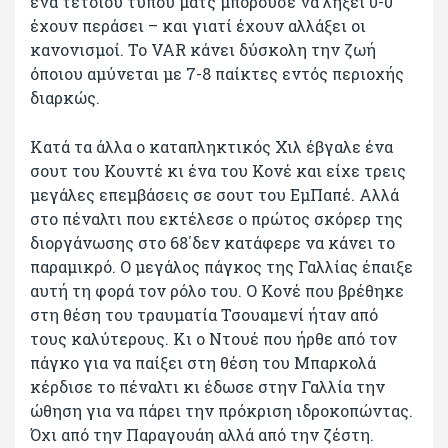
ένα τέτοιου τύπου ματς μπορούσε να λήξει 0-0
έχουν περάσει – και γιατί έχουν αλλάξει οι
κανονισμοί. Το VAR κάνει δύσκολη την ζωή
όποιου αμύνεται με 7-8 παίκτες εντός περιοχής
διαρκώς.
Κατά τα άλλα ο καταπληκτικός Χιλ έβγαλε ένα
σουτ του Κουντέ κι ένα του Κονέ και είχε τρεις
μεγάλες επεμβάσεις σε σουτ του ΕμΠαπέ. Αλλά
στο πέναλτι που εκτέλεσε ο πρώτος σκόρερ της
διοργάνωσης στο 68΄δεν κατάφερε να κάνει το
παραμικρό. Ο μεγάλος πάγκος της Γαλλίας έπαιξε
αυτή τη φορά τον ρόλο του. Ο Κονέ που βρέθηκε
στη θέση του τραυματία Τσουαμενί ήταν από
τους καλύτερους. Κι ο Ντουέ που ήρθε από τον
πάγκο για να παίξει στη θέση του Μπαρκολά
κέρδισε το πέναλτι κι έδωσε στην Γαλλία την
ώθηση για να πάρει την πρόκριση ιδροκοπώντας.
Όχι από την Παραγουάη αλλά από την ζέστη.