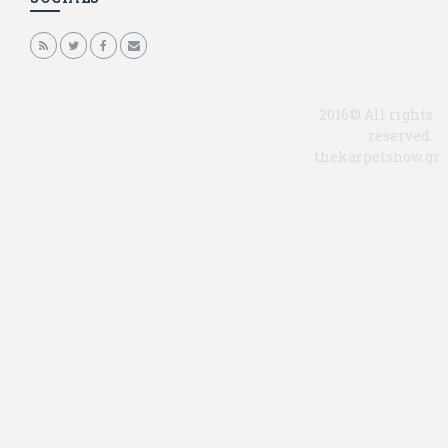
2016© All rights
reserved.
thekarpetshow.gr